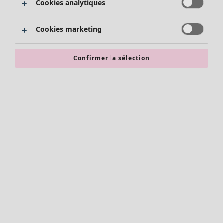
Cookies analytiques
Promos SOLDES
Les promos de Gudrun Sjödén
Cookies marketing
Nouvel arrivage
Bonnes affaires en soldes - jusqu'à -70
Confirmer la sélection