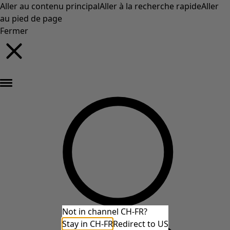
Aller au contenu principal
Aller à la recherche rapide
Aller
au pied de page
Fermer
Nouveautés : la collection d'automne haute en couleur de Gudrun »
Not in channel CH-FR?
Stay in CH-FR
Redirect to US