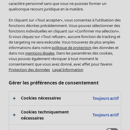
Pantalon
caractère personnel sans que vous ne puissiez former un
quelconque recours juridique en la matière.
Jupes
Manteaux & vestes
En cliquant sur «Tout accepter», vous consentez à l’utilisation des
Leggings et collants
fonctions décrites précédemment. Vous pouvez sélectionner des
Accessoires
fonctions individuelles en cliquant sur «Confirmer ma sélection».
Si vous cliquez sur «Tout refuser», aucune fonction de tracking et
Chaussures
de targeting ne sera exécutée. Vous trouverez de plus amples
Vêtements de bain
Soldes Mobilier
informations dans notre
politique de protection
des données et
Basics
Bonnes affaires déco
dans nos
mentions légales
. Dans les paramètres des cookies,
Décoration
vous pouvez également révoquer à tout moment le
consentement que vous avez donné, avec effet pour l’avenir.
Textiles
Protection des données
Legal Information
Tapis
Éponge
Gérer les préférences de consentement
Cookies nécessaires
Toujours actif
Cookies techniquement
Toujours actif
nécessaires