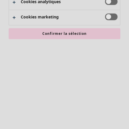
Cookies analytiques
Promos SOLDES
Les promos de Gudrun Sjödén
Cookies marketing
Nouvel arrivage
Bonnes affaires en soldes - jusqu'à -70
Confirmer la sélection