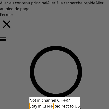
Aller au contenu principal
Aller à la recherche rapide
Aller
au pied de page
Fermer
Nouveautés : la collection d'automne haute en couleur de Gudrun »
Not in channel CH-FR?
Stay in CH-FR
Redirect to US