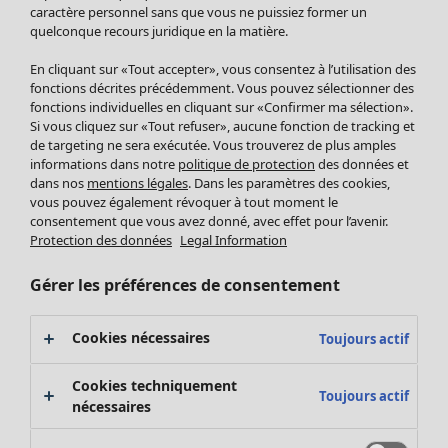
Pantalon
caractère personnel sans que vous ne puissiez former un
quelconque recours juridique en la matière.
Jupes
Manteaux & vestes
En cliquant sur «Tout accepter», vous consentez à l’utilisation des
Leggings et collants
fonctions décrites précédemment. Vous pouvez sélectionner des
Accessoires
fonctions individuelles en cliquant sur «Confirmer ma sélection».
Si vous cliquez sur «Tout refuser», aucune fonction de tracking et
Chaussures
de targeting ne sera exécutée. Vous trouverez de plus amples
Vêtements de bain
Soldes Mobilier
informations dans notre
politique de protection
des données et
Basics
Bonnes affaires déco
dans nos
mentions légales
. Dans les paramètres des cookies,
Décoration
vous pouvez également révoquer à tout moment le
consentement que vous avez donné, avec effet pour l’avenir.
Textiles
Protection des données
Legal Information
Tapis
Éponge
Gérer les préférences de consentement
Cookies nécessaires
Toujours actif
Cookies techniquement
Toujours actif
nécessaires