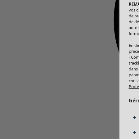
REM
vos d
de pr
de dé
autor
forme
En cl
précé
«Conf
track
dans
param
conse
Prote
Gér