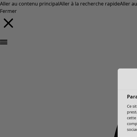
Aller au contenu principal
Aller à la recherche rapide
Aller a
Fermer
Par
Ce si
prest
cette
compo
sociau