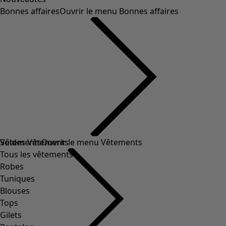
Bonnes affaires
Ouvrir le menu Bonnes affaires
Soldes Vêtements
Vêtements
Ouvrir le menu Vêtements
Tous les vêtements
Robes
Tuniques
Blouses
Tops
Gilets