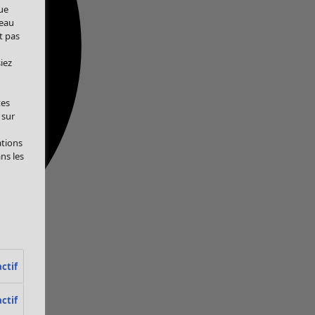
ue
veau
t pas
iez
tes
 sur
ations
ans les
ctif
ctif