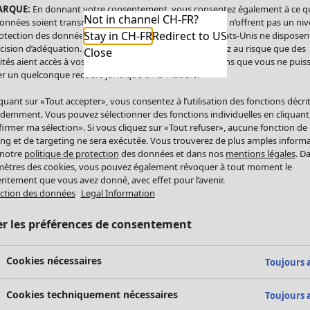
ARQUE:
En donnant votre consentement, vous consentez également à ce q
Not in channel CH-FR?
onnées soient transmises aux États-Unis. Les États-Unis n’offrent pas un ni
Stay in CH-FR
Redirect to US
otection des données comparable à celui de l’UE. Les États-Unis ne disposen
cision d’adéquation. Par conséquent, vous vous exposez au risque que des
Close
ités aient accès à vos données à caractère personnel sans que vous ne puiss
r un quelconque recours juridique en la matière.
iquant sur «Tout accepter», vous consentez à l’utilisation des fonctions décri
demment. Vous pouvez sélectionner des fonctions individuelles en cliquant
irmer ma sélection». Si vous cliquez sur «Tout refuser», aucune fonction de
ing et de targeting ne sera exécutée. Vous trouverez de plus amples inform
 notre
politique de protection
des données et dans nos
mentions légales
. D
ètres des cookies, vous pouvez également révoquer à tout moment le
ntement que vous avez donné, avec effet pour l’avenir.
ction des données
Legal Information
er les préférences de consentement
Cookies nécessaires
Toujours a
Cookies techniquement nécessaires
Toujours a