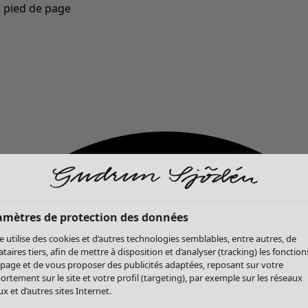
u pied de page
Nouveautés : la collection d'automne haute en couleur de Gudrun »
amètres de protection des données
te utilise des cookies et d’autres technologies semblables, entre autres, de
ataires tiers, afin de mettre à disposition et d’analyser (tracking) les fonction
 page et de vous proposer des publicités adaptées, reposant sur votre
rtement sur le site et votre profil (targeting), par exemple sur les réseaux
x et d’autres sites Internet.