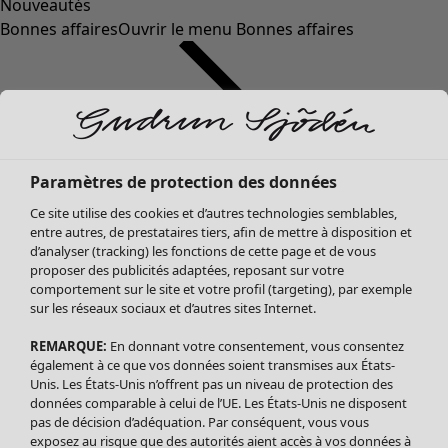
Nouveautés
Bonnes affaires
Ouvrir le menu Bonnes affaires
Paramètres de protection des données
Ce site utilise des cookies et d’autres technologies semblables,
entre autres, de prestataires tiers, afin de mettre à disposition et
d’analyser (tracking) les fonctions de cette page et de vous
proposer des publicités adaptées, reposant sur votre
Soldes Vêtements
Vêtements
Ouvrir le menu Vêtements
comportement sur le site et votre profil (targeting), par exemple
sur les réseaux sociaux et d’autres sites Internet.
Tous les vêtements
Robes
REMARQUE:
En donnant votre consentement, vous consentez
Tuniques
également à ce que vos données soient transmises aux États-
Blouses
Unis. Les États-Unis n’offrent pas un niveau de protection des
données comparable à celui de l’UE. Les États-Unis ne disposent
Tops
pas de décision d’adéquation. Par conséquent, vous vous
Gilets
exposez au risque que des autorités aient accès à vos données à