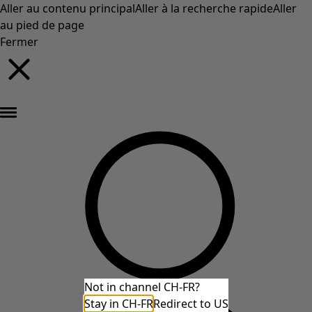
Aller au contenu principal
Aller à la recherche rapide
Aller
au pied de page
Fermer
Nouveautés : la collection d'automne haute en couleur de Gudrun »
Not in channel CH-FR?
Stay in CH-FR
Redirect to US