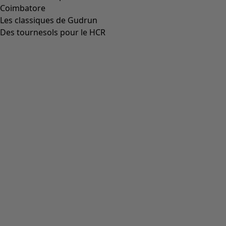
Icône de liste de souhaits
Prix bonne affaire
:
CHF 39.00
Prix
:
CHF 104.00
Coloris
noir
99