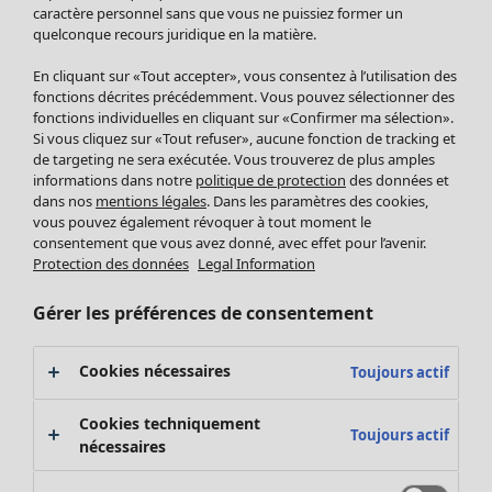
Pantalon
caractère personnel sans que vous ne puissiez former un
quelconque recours juridique en la matière.
Jupes
Manteaux & vestes
Vêtements
Maison
Ouvrir le menu Maison
En cliquant sur «Tout accepter», vous consentez à l’utilisation des
Leggings et collants
Nouveautés
fonctions décrites précédemment. Vous pouvez sélectionner des
Accessoires
fonctions individuelles en cliquant sur «Confirmer ma sélection».
Tous les vêtements
Si vous cliquez sur «Tout refuser», aucune fonction de tracking et
Chaussures
Robes
de targeting ne sera exécutée. Vous trouverez de plus amples
Vêtements de bain
Soldes Mobilier
Tuniques
informations dans notre
politique de protection
des données et
Basics
Bonnes affaires déco
dans nos
mentions légales
. Dans les paramètres des cookies,
Pulls
Décoration
vous pouvez également révoquer à tout moment le
Tops
consentement que vous avez donné, avec effet pour l’avenir.
Textiles
Pulls en tricot
Protection des données
Legal Information
Tapis
Gilets sans manches
Maison
Offres
Ouvrir le menu Offres
Éponge
Pantalons
Gérer les préférences de consentement
Nouveautés
Chemises et blouses
Voir toute la décoration
Gilets
Coussins
Cookies nécessaires
Toujours actif
Manteaux & vestes
Rideaux
Jupes
Tapis
Cookies techniquement
Toujours actif
Éponge
nécessaires
Céramique et verre