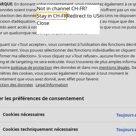
ARQUE:
En donnant votre consentement, vous consentez également à ce q
Not in channel CH-FR?
onnées soient transmises aux États-Unis. Les États-Unis n’offrent pas un ni
Stay in CH-FR
Redirect to US
otection des données comparable à celui de l’UE. Les États-Unis ne disposen
cision d’adéquation. Par conséquent, vous vous exposez au risque que des
Close
ités aient accès à vos données à caractère personnel sans que vous ne puiss
r un quelconque recours juridique en la matière.
iquant sur «Tout accepter», vous consentez à l’utilisation des fonctions décri
demment. Vous pouvez sélectionner des fonctions individuelles en cliquant
irmer ma sélection». Si vous cliquez sur «Tout refuser», aucune fonction de
ing et de targeting ne sera exécutée. Vous trouverez de plus amples inform
 notre
politique de protection
des données et dans nos
mentions légales
. D
ètres des cookies, vous pouvez également révoquer à tout moment le
ntement que vous avez donné, avec effet pour l’avenir.
ction des données
Legal Information
er les préférences de consentement
Cookies nécessaires
Toujours a
Cookies techniquement nécessaires
Toujours a