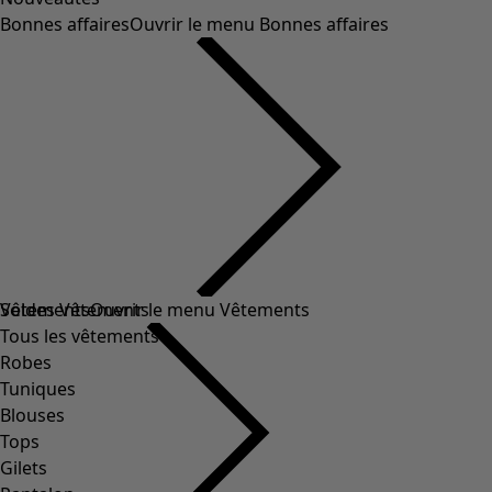
Bonnes affaires
Ouvrir le menu Bonnes affaires
Soldes Vêtements
Vêtements
Ouvrir le menu Vêtements
Tous les vêtements
Robes
Tuniques
Blouses
Tops
Gilets