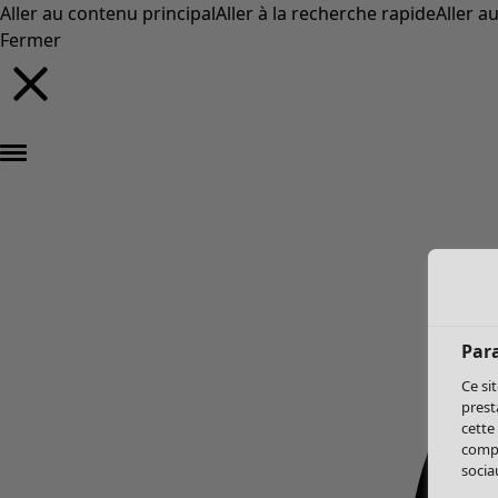
Aller au contenu principal
Aller à la recherche rapide
Aller a
Fermer
Par
Ce si
prest
cette
compo
sociau