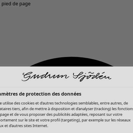
u pied de page
Nouveautés : la collection d'automne haute en couleur de Gudrun »
amètres de protection des données
te utilise des cookies et d’autres technologies semblables, entre autres, de
ataires tiers, afin de mettre à disposition et d’analyser (tracking) les fonction
 page et de vous proposer des publicités adaptées, reposant sur votre
rtement sur le site et votre profil (targeting), par exemple sur les réseaux
x et d’autres sites Internet.