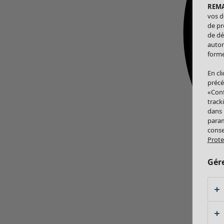
REM
vos d
de pr
de dé
autor
forme
En cl
précé
«Conf
track
dans
param
conse
Prote
Gér