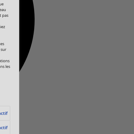
ue
veau
t pas
iez
tes
 sur
ations
ans les
ctif
ctif