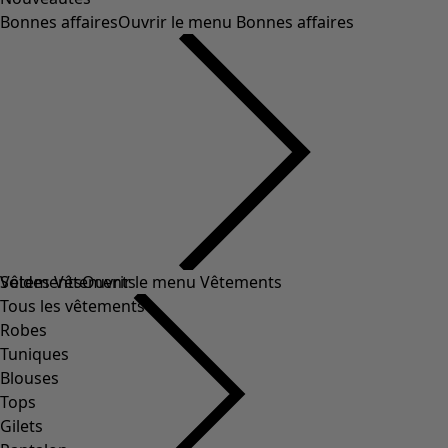
Bonnes affaires
Ouvrir le menu Bonnes affaires
Soldes Vêtements
Vêtements
Ouvrir le menu Vêtements
Tous les vêtements
Robes
Tuniques
Blouses
Tops
Gilets