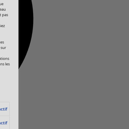
ue
veau
t pas
iez
tes
 sur
ations
ans les
ctif
ctif