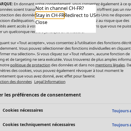
ARQUE:
En donnant votre consentement, vous consentez également à ce q
Not in channel CH-FR?
onnées soient transmises aux États-Unis. Les États-Unis n’offrent pas un ni
Stay in CH-FR
Redirect to US
otection des données comparable à celui de l’UE. Les États-Unis ne disposen
cision d’adéquation. Par conséquent, vous vous exposez au risque que des
Close
ités aient accès à vos données à caractère personnel sans que vous ne puiss
r un quelconque recours juridique en la matière.
iquant sur «Tout accepter», vous consentez à l’utilisation des fonctions décri
demment. Vous pouvez sélectionner des fonctions individuelles en cliquant
irmer ma sélection». Si vous cliquez sur «Tout refuser», aucune fonction de
ing et de targeting ne sera exécutée. Vous trouverez de plus amples inform
 notre
politique de protection
des données et dans nos
mentions légales
. D
ètres des cookies, vous pouvez également révoquer à tout moment le
ntement que vous avez donné, avec effet pour l’avenir.
ction des données
Legal Information
er les préférences de consentement
Cookies nécessaires
Toujours a
Cookies techniquement nécessaires
Toujours a