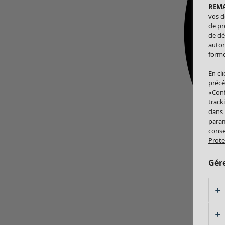
REM
vos d
de pr
de dé
autor
forme
En cl
précé
«Conf
track
dans
param
conse
Prote
Gér