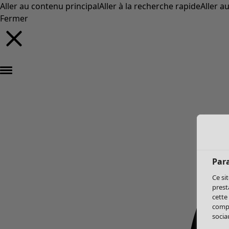
Aller au contenu principal
Aller à la recherche rapide
Aller a
Fermer
Par
Ce si
prest
cette
compo
sociau