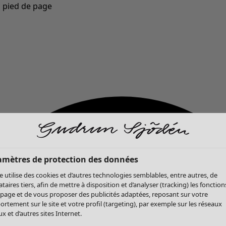
u pied de page
Nouveautés : la collection d'automne haute en couleur de Gudrun »
amètres de protection des données
te utilise des cookies et d’autres technologies semblables, entre autres, de
ataires tiers, afin de mettre à disposition et d’analyser (tracking) les fonction
 page et de vous proposer des publicités adaptées, reposant sur votre
rtement sur le site et votre profil (targeting), par exemple sur les réseaux
x et d’autres sites Internet.