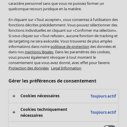
Pantalon
caractère personnel sans que vous ne puissiez former un
quelconque recours juridique en la matière.
Jupes
Manteaux & vestes
En cliquant sur «Tout accepter», vous consentez à l’utilisation des
Leggings et collants
fonctions décrites précédemment. Vous pouvez sélectionner des
Accessoires
fonctions individuelles en cliquant sur «Confirmer ma sélection».
Si vous cliquez sur «Tout refuser», aucune fonction de tracking et
Chaussures
de targeting ne sera exécutée. Vous trouverez de plus amples
Vêtements de bain
Soldes Mobilier
informations dans notre
politique de protection
des données et
Basics
Bonnes affaires déco
dans nos
mentions légales
. Dans les paramètres des cookies,
Décoration
vous pouvez également révoquer à tout moment le
consentement que vous avez donné, avec effet pour l’avenir.
Textiles
Protection des données
Legal Information
Tapis
Éponge
Gérer les préférences de consentement
Cookies nécessaires
Toujours actif
Cookies techniquement
Toujours actif
nécessaires