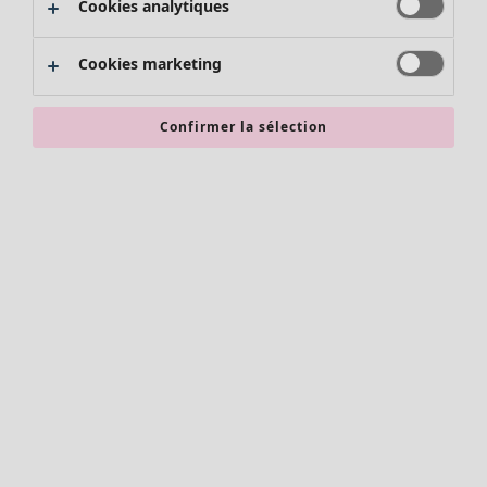
Cookies analytiques
Promos SOLDES
Les promos de Gudrun Sjödén
Cookies marketing
Nouvel arrivage
Bonnes affaires en soldes - jusqu'à -70
Confirmer la sélection