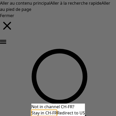
Aller au contenu principal
Aller à la recherche rapide
Aller
au pied de page
Fermer
Nouveautés : la collection d'automne haute en couleur de Gudrun »
Not in channel CH-FR?
Stay in CH-FR
Redirect to US