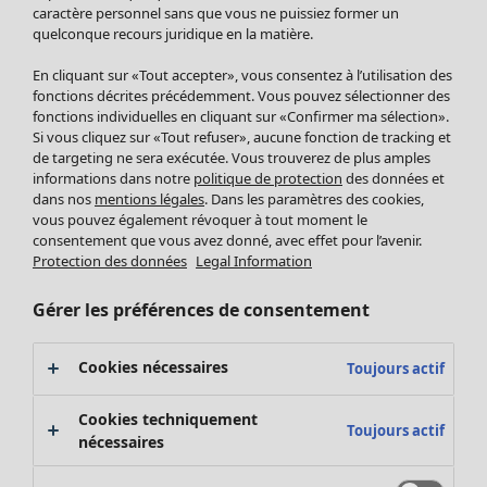
Pantalon
caractère personnel sans que vous ne puissiez former un
quelconque recours juridique en la matière.
Jupes
Manteaux & vestes
Vêtements
Maison
Ouvrir le menu Maison
En cliquant sur «Tout accepter», vous consentez à l’utilisation des
Leggings et collants
Nouveautés
fonctions décrites précédemment. Vous pouvez sélectionner des
Accessoires
fonctions individuelles en cliquant sur «Confirmer ma sélection».
Tous les vêtements
Si vous cliquez sur «Tout refuser», aucune fonction de tracking et
Chaussures
Robes
de targeting ne sera exécutée. Vous trouverez de plus amples
Vêtements de bain
Soldes Mobilier
Tuniques
informations dans notre
politique de protection
des données et
Basics
Bonnes affaires déco
dans nos
mentions légales
. Dans les paramètres des cookies,
Pulls
Décoration
vous pouvez également révoquer à tout moment le
Tops
consentement que vous avez donné, avec effet pour l’avenir.
Textiles
Pulls en tricot
Protection des données
Legal Information
Tapis
Gilets sans manches
Maison
Offres
Ouvrir le menu Offres
Éponge
Pantalons
Gérer les préférences de consentement
Nouveautés
Chemises et blouses
Voir toute la décoration
Gilets
Coussins
Cookies nécessaires
Toujours actif
Manteaux & vestes
Rideaux
Jupes
Tapis
Cookies techniquement
Toujours actif
Éponge
nécessaires
Céramique et verre