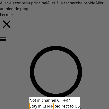
Aller au contenu principal
Aller à la recherche rapide
Aller
au pied de page
Fermer
Nouveautés : la collection d'automne haute en couleur de Gudrun »
Not in channel CH-FR?
Stay in CH-FR
Redirect to US