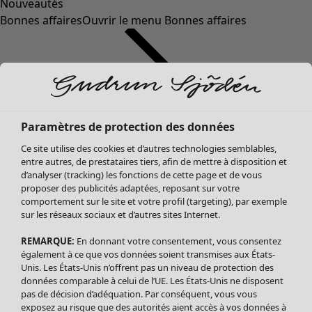
Nouveautés
Bonnes affaires
Ouvrir le menu Bonnes affaires
Paramètres de protection des données
Ce site utilise des cookies et d’autres technologies semblables,
entre autres, de prestataires tiers, afin de mettre à disposition et
d’analyser (tracking) les fonctions de cette page et de vous
proposer des publicités adaptées, reposant sur votre
Soldes Vêtements
Vêtements
Ouvrir le menu Vêtements
comportement sur le site et votre profil (targeting), par exemple
sur les réseaux sociaux et d’autres sites Internet.
Tous les vêtements
Robes
REMARQUE:
En donnant votre consentement, vous consentez
Tuniques
également à ce que vos données soient transmises aux États-
Blouses
Unis. Les États-Unis n’offrent pas un niveau de protection des
données comparable à celui de l’UE. Les États-Unis ne disposent
Tops
pas de décision d’adéquation. Par conséquent, vous vous
Gilets
exposez au risque que des autorités aient accès à vos données à