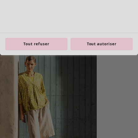
Tout refuser
Tout autoriser
Les basiques
Tous les basiques
Nouveautés basiques
Robes & Tuniques
Tops
Pantalons & Leggings
Basiques tissés
Basiques en jersey
Basiques en maille