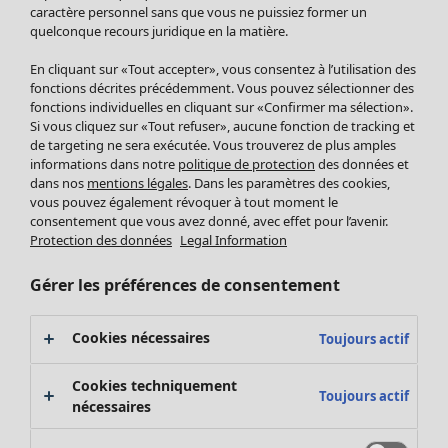
Pantalon
caractère personnel sans que vous ne puissiez former un
quelconque recours juridique en la matière.
Jupes
Manteaux & vestes
En cliquant sur «Tout accepter», vous consentez à l’utilisation des
Leggings et collants
fonctions décrites précédemment. Vous pouvez sélectionner des
Accessoires
fonctions individuelles en cliquant sur «Confirmer ma sélection».
Si vous cliquez sur «Tout refuser», aucune fonction de tracking et
Chaussures
de targeting ne sera exécutée. Vous trouverez de plus amples
Vêtements de bain
Soldes Mobilier
informations dans notre
politique de protection
des données et
Basics
Bonnes affaires déco
dans nos
mentions légales
. Dans les paramètres des cookies,
Décoration
vous pouvez également révoquer à tout moment le
consentement que vous avez donné, avec effet pour l’avenir.
Textiles
Protection des données
Legal Information
Tapis
Éponge
Gérer les préférences de consentement
Cookies nécessaires
Toujours actif
Cookies techniquement
Toujours actif
nécessaires