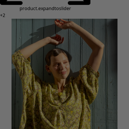
Styles de vétements
Vêtements en lin
Robes de style hippie
Grandes Tailles
À fleurs
Vêtements hippies
Une mode scandinave
Superpositions
À rayures
Des carreaux à foison
À pois
Vêtements bio
Un design suédois
Robes en jersey
Vêtements bohèmes
Des vêtements pour les soirées fraîches
Vêtements à motif