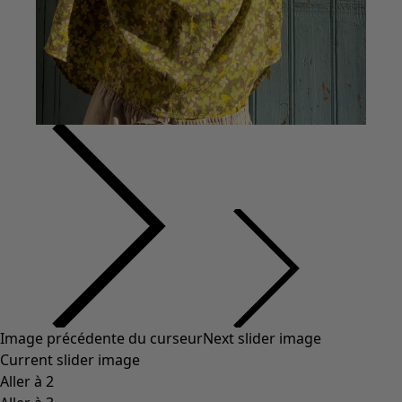
Coton
Coton biologique
Maillots de bain et vêtements de plage
Vêtements de fête
Collections
Dans l'univers du kimono
Monsoon
Étendues champêtres
Coimbatore