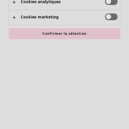
Cookies analytiques
Promos SOLDES
Les promos de Gudrun Sjödén
Cookies marketing
Nouvel arrivage
Bonnes affaires en soldes - jusqu'à -70
Confirmer la sélection