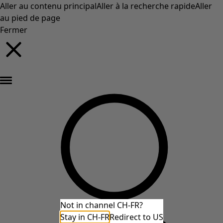
Aller au contenu principal
Aller à la recherche rapide
Aller
au pied de page
Fermer
Nouveautés : la collection d'automne haute en couleur de Gudrun »
Not in channel CH-FR?
Stay in CH-FR
Redirect to US