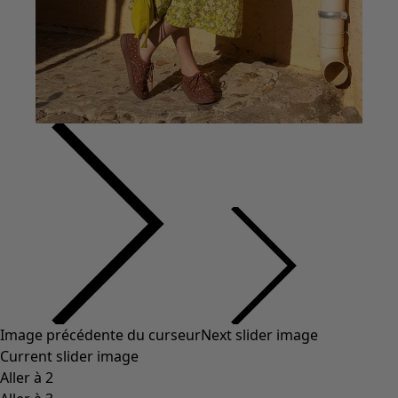
Coton
Coton biologique
Maillots de bain et vêtements de plage
Vêtements de fête
Collections
Dans l'univers du kimono
Monsoon
Étendues champêtres
Coimbatore