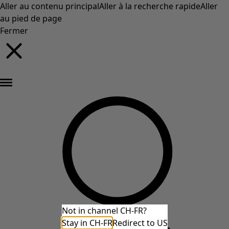
Aller au contenu principal
Aller à la recherche rapide
Aller
au pied de page
Fermer
Nouveautés : la collection d'automne haute en couleur de Gudrun »
Not in channel CH-FR?
Stay in CH-FR
Redirect to US