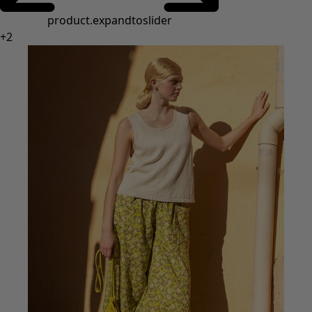
Styles de vétements
Vêtements en lin
Robes de style hippie
Grandes Tailles
À fleurs
Vêtements hippies
Une mode scandinave
Superpositions
À rayures
Des carreaux à foison
À pois
Vêtements bio
Un design suédois
Robes en jersey
Vêtements bohèmes
Des vêtements pour les soirées fraîches
Vêtements à motif