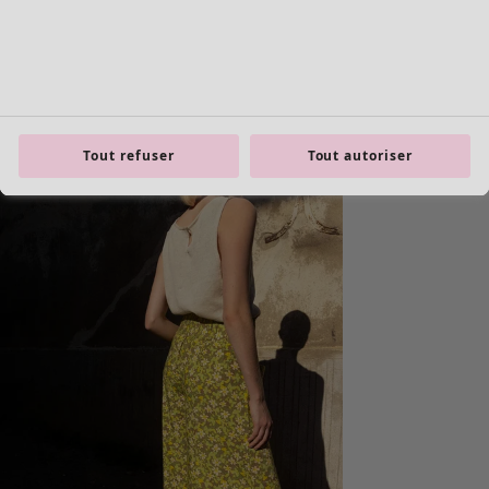
Tout refuser
Tout autoriser
Les basiques
Tous les basiques
Nouveautés basiques
Robes & Tuniques
Tops
Pantalons & Leggings
Basiques tissés
Basiques en jersey
Basiques en maille