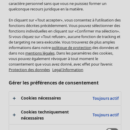
Pantalon
caractère personnel sans que vous ne puissiez former un
quelconque recours juridique en la matière.
Jupes
Manteaux & vestes
En cliquant sur «Tout accepter», vous consentez à l’utilisation des
Leggings et collants
fonctions décrites précédemment. Vous pouvez sélectionner des
Accessoires
fonctions individuelles en cliquant sur «Confirmer ma sélection».
Si vous cliquez sur «Tout refuser», aucune fonction de tracking et
Chaussures
de targeting ne sera exécutée. Vous trouverez de plus amples
Vêtements de bain
Soldes Mobilier
informations dans notre
politique de protection
des données et
Basics
Bonnes affaires déco
dans nos
mentions légales
. Dans les paramètres des cookies,
Décoration
vous pouvez également révoquer à tout moment le
consentement que vous avez donné, avec effet pour l’avenir.
Textiles
Protection des données
Legal Information
Tapis
Éponge
Gérer les préférences de consentement
Cookies nécessaires
Toujours actif
Cookies techniquement
Toujours actif
nécessaires