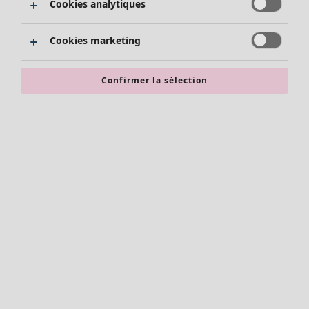
Cookies analytiques
Promos SOLDES
Les promos de Gudrun Sjödén
Cookies marketing
Nouvel arrivage
Bonnes affaires en soldes - jusqu'à -70
Confirmer la sélection