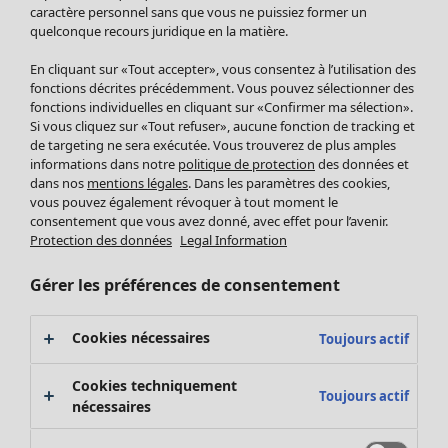
Pantalon
caractère personnel sans que vous ne puissiez former un
quelconque recours juridique en la matière.
Jupes
Manteaux & vestes
Vêtements
Maison
Ouvrir le menu Maison
En cliquant sur «Tout accepter», vous consentez à l’utilisation des
Leggings et collants
Nouveautés
fonctions décrites précédemment. Vous pouvez sélectionner des
Accessoires
fonctions individuelles en cliquant sur «Confirmer ma sélection».
Tous les vêtements
Si vous cliquez sur «Tout refuser», aucune fonction de tracking et
Chaussures
Robes
de targeting ne sera exécutée. Vous trouverez de plus amples
Vêtements de bain
Soldes Mobilier
Tuniques
informations dans notre
politique de protection
des données et
Basics
Bonnes affaires déco
dans nos
mentions légales
. Dans les paramètres des cookies,
Pulls
Décoration
vous pouvez également révoquer à tout moment le
Tops
consentement que vous avez donné, avec effet pour l’avenir.
Textiles
Pulls en tricot
Protection des données
Legal Information
Tapis
Gilets sans manches
Maison
Offres
Ouvrir le menu Offres
Éponge
Pantalons
Gérer les préférences de consentement
Nouveautés
Chemises et blouses
Voir toute la décoration
Gilets
Coussins
Cookies nécessaires
Toujours actif
Manteaux & vestes
Rideaux
Jupes
Tapis
Cookies techniquement
Toujours actif
Éponge
nécessaires
Céramique et verre