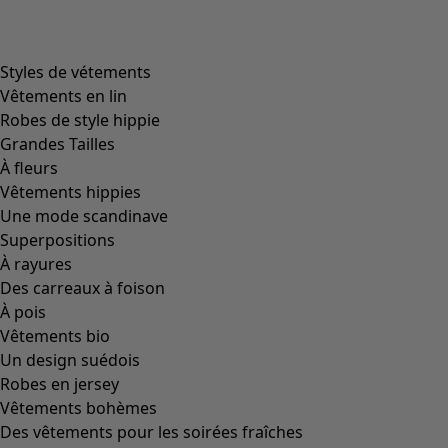
product.expandtoslider
+
1