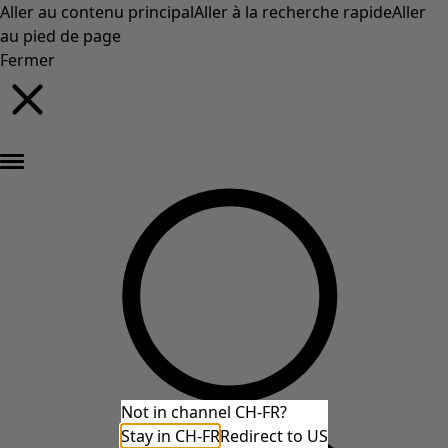
Aller au contenu principal
Aller à la recherche rapide
Aller
au pied de page
Fermer
Nouveautés : la collection d'automne haute en couleur de Gudrun »
Not in channel CH-FR?
Stay in CH-FR
Redirect to US