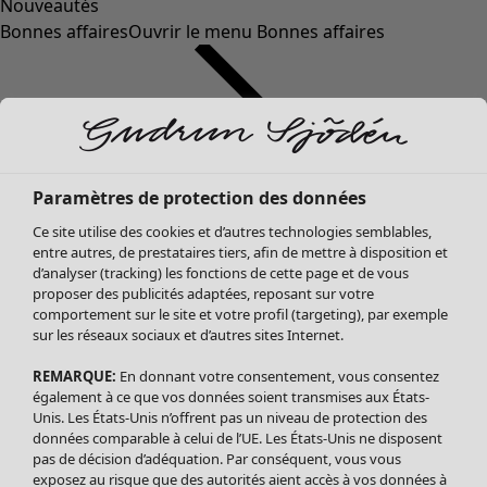
Nouveautés
Bonnes affaires
Ouvrir le menu Bonnes affaires
Paramètres de protection des données
Ce site utilise des cookies et d’autres technologies semblables,
entre autres, de prestataires tiers, afin de mettre à disposition et
d’analyser (tracking) les fonctions de cette page et de vous
proposer des publicités adaptées, reposant sur votre
Soldes Vêtements
Vêtements
Ouvrir le menu Vêtements
comportement sur le site et votre profil (targeting), par exemple
sur les réseaux sociaux et d’autres sites Internet.
Tous les vêtements
Robes
REMARQUE:
En donnant votre consentement, vous consentez
Tuniques
également à ce que vos données soient transmises aux États-
Blouses
Unis. Les États-Unis n’offrent pas un niveau de protection des
données comparable à celui de l’UE. Les États-Unis ne disposent
Tops
pas de décision d’adéquation. Par conséquent, vous vous
Gilets
exposez au risque que des autorités aient accès à vos données à