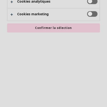
Cookies analytiques
Promos SOLDES
Les promos de Gudrun Sjödén
Cookies marketing
Nouvel arrivage
Bonnes affaires en soldes - jusqu'à -70
Confirmer la sélection