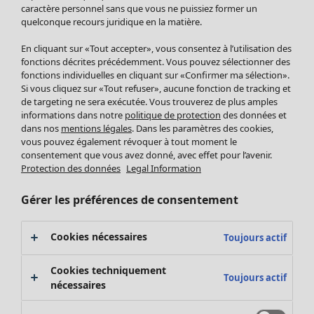
Pantalon
caractère personnel sans que vous ne puissiez former un
quelconque recours juridique en la matière.
Jupes
Manteaux & vestes
En cliquant sur «Tout accepter», vous consentez à l’utilisation des
Leggings et collants
fonctions décrites précédemment. Vous pouvez sélectionner des
Accessoires
fonctions individuelles en cliquant sur «Confirmer ma sélection».
Si vous cliquez sur «Tout refuser», aucune fonction de tracking et
Chaussures
de targeting ne sera exécutée. Vous trouverez de plus amples
Vêtements de bain
Soldes Mobilier
informations dans notre
politique de protection
des données et
Basics
Bonnes affaires déco
dans nos
mentions légales
. Dans les paramètres des cookies,
Décoration
vous pouvez également révoquer à tout moment le
consentement que vous avez donné, avec effet pour l’avenir.
Textiles
Protection des données
Legal Information
Tapis
Éponge
Gérer les préférences de consentement
Cookies nécessaires
Toujours actif
Cookies techniquement
Toujours actif
nécessaires