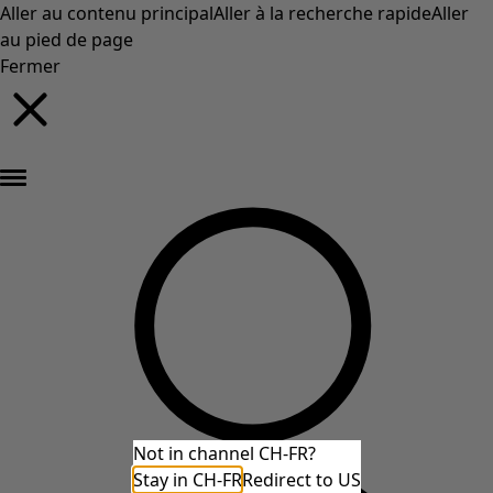
Aller au contenu principal
Aller à la recherche rapide
Aller
au pied de page
Fermer
Nouveautés : la collection d'automne haute en couleur de Gudrun »
Not in channel CH-FR?
Stay in CH-FR
Redirect to US