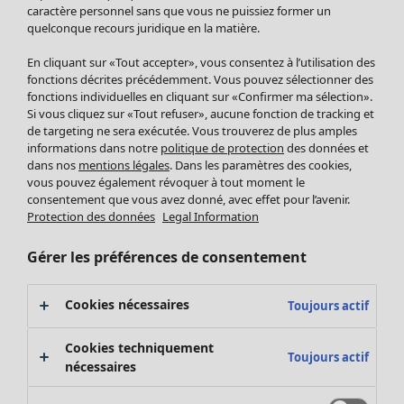
Pantalon
caractère personnel sans que vous ne puissiez former un
quelconque recours juridique en la matière.
Jupes
Manteaux & vestes
Vêtements
Maison
Ouvrir le menu Maison
En cliquant sur «Tout accepter», vous consentez à l’utilisation des
Leggings et collants
Nouveautés
fonctions décrites précédemment. Vous pouvez sélectionner des
Accessoires
fonctions individuelles en cliquant sur «Confirmer ma sélection».
Tous les vêtements
Si vous cliquez sur «Tout refuser», aucune fonction de tracking et
Chaussures
Robes
de targeting ne sera exécutée. Vous trouverez de plus amples
Vêtements de bain
Soldes Mobilier
Tuniques
informations dans notre
politique de protection
des données et
Basics
Bonnes affaires déco
dans nos
mentions légales
. Dans les paramètres des cookies,
Pulls
Décoration
vous pouvez également révoquer à tout moment le
Tops
consentement que vous avez donné, avec effet pour l’avenir.
Textiles
Pulls en tricot
Protection des données
Legal Information
Tapis
Gilets sans manches
Maison
Offres
Ouvrir le menu Offres
Éponge
Pantalons
Gérer les préférences de consentement
Nouveautés
Chemises et blouses
Voir toute la décoration
Gilets
Coussins
Cookies nécessaires
Toujours actif
Manteaux & vestes
Rideaux
Jupes
Tapis
Cookies techniquement
Toujours actif
Éponge
nécessaires
Céramique et verre