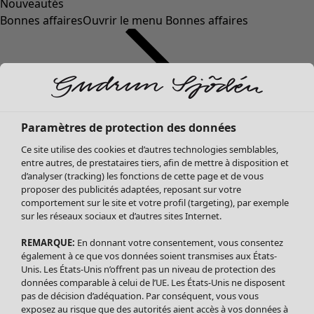
Nouveautés
Bonnes affaires
Ouvrir le menu Bonnes affaires
Paramètres de protection des données
Ce site utilise des cookies et d’autres technologies semblables,
entre autres, de prestataires tiers, afin de mettre à disposition et
d’analyser (tracking) les fonctions de cette page et de vous
proposer des publicités adaptées, reposant sur votre
Soldes Vêtements
Vêtements
Ouvrir le menu Vêtements
comportement sur le site et votre profil (targeting), par exemple
sur les réseaux sociaux et d’autres sites Internet.
Tous les vêtements
Robes
REMARQUE:
En donnant votre consentement, vous consentez
Tuniques
également à ce que vos données soient transmises aux États-
Blouses
Unis. Les États-Unis n’offrent pas un niveau de protection des
données comparable à celui de l’UE. Les États-Unis ne disposent
Tops
pas de décision d’adéquation. Par conséquent, vous vous
Gilets
exposez au risque que des autorités aient accès à vos données à