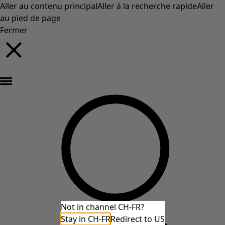
Aller au contenu principal
Aller à la recherche rapide
Aller
au pied de page
Fermer
Nouveautés : la collection d'automne haute en couleur de Gudrun »
Not in channel CH-FR?
Stay in CH-FR
Redirect to US