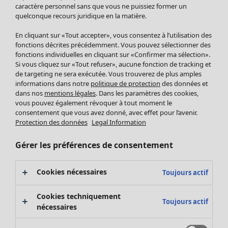
Pantalon
caractère personnel sans que vous ne puissiez former un
quelconque recours juridique en la matière.
Jupes
Manteaux & vestes
En cliquant sur «Tout accepter», vous consentez à l’utilisation des
Leggings et collants
fonctions décrites précédemment. Vous pouvez sélectionner des
Accessoires
fonctions individuelles en cliquant sur «Confirmer ma sélection».
Si vous cliquez sur «Tout refuser», aucune fonction de tracking et
Chaussures
de targeting ne sera exécutée. Vous trouverez de plus amples
Vêtements de bain
Soldes Mobilier
informations dans notre
politique de protection
des données et
Basics
Bonnes affaires déco
dans nos
mentions légales
. Dans les paramètres des cookies,
Décoration
vous pouvez également révoquer à tout moment le
consentement que vous avez donné, avec effet pour l’avenir.
Textiles
Protection des données
Legal Information
Tapis
Éponge
Gérer les préférences de consentement
Cookies nécessaires
Toujours actif
Cookies techniquement
Toujours actif
nécessaires