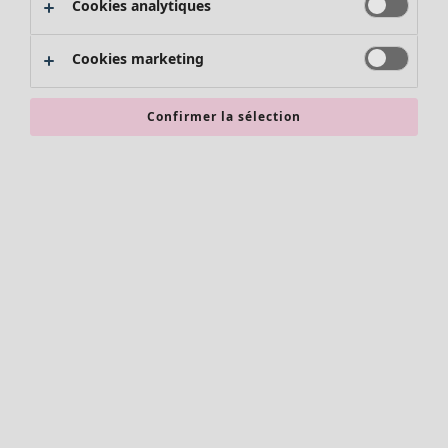
Cookies analytiques
Promos SOLDES
Les promos de Gudrun Sjödén
Cookies marketing
Nouvel arrivage
Bonnes affaires en soldes - jusqu'à -70
Confirmer la sélection