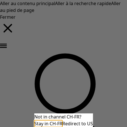
Aller au contenu principal
Aller à la recherche rapide
Aller
au pied de page
Fermer
Nouveautés : la collection d'automne haute en couleur de Gudrun »
Not in channel CH-FR?
Stay in CH-FR
Redirect to US