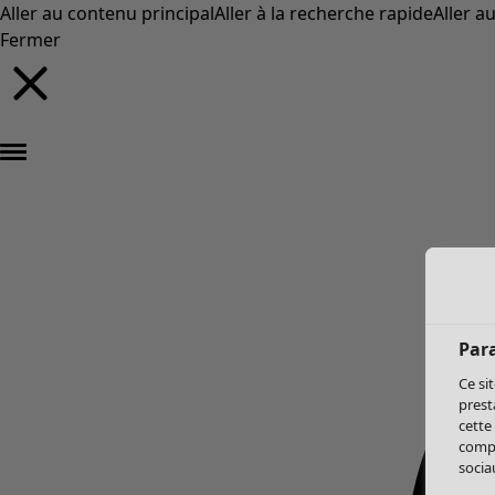
Aller au contenu principal
Aller à la recherche rapide
Aller a
Fermer
Par
Ce si
prest
cette
compo
sociau