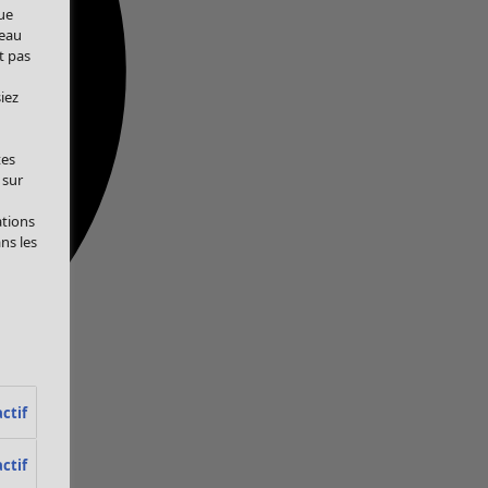
ue
veau
t pas
iez
tes
 sur
ations
ans les
ctif
ctif