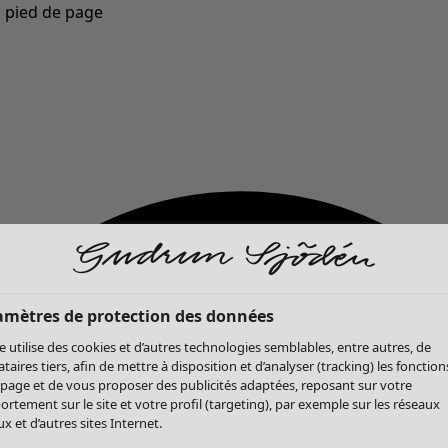
u pied de page
Nouveautés : la collection d'automne haute en couleur de Gudrun »
amètres de protection des données
te utilise des cookies et d’autres technologies semblables, entre autres, de
ataires tiers, afin de mettre à disposition et d’analyser (tracking) les fonction
 page et de vous proposer des publicités adaptées, reposant sur votre
rtement sur le site et votre profil (targeting), par exemple sur les réseaux
x et d’autres sites Internet.