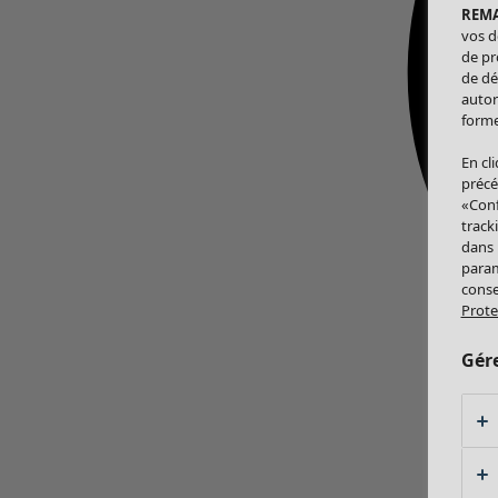
REM
vos d
de pr
de dé
autor
forme
En cl
précé
«Conf
track
dans
param
conse
Prote
Gér