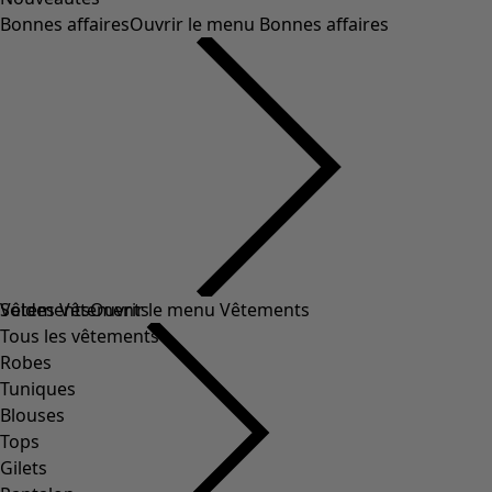
Bonnes affaires
Ouvrir le menu Bonnes affaires
Soldes Vêtements
Vêtements
Ouvrir le menu Vêtements
Tous les vêtements
Robes
Tuniques
Blouses
Tops
Gilets