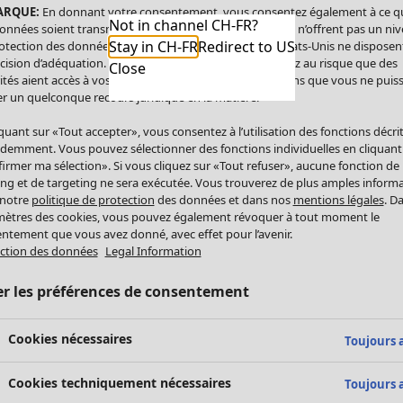
ARQUE:
En donnant votre consentement, vous consentez également à ce q
Not in channel CH-FR?
onnées soient transmises aux États-Unis. Les États-Unis n’offrent pas un ni
Stay in CH-FR
Redirect to US
otection des données comparable à celui de l’UE. Les États-Unis ne disposen
cision d’adéquation. Par conséquent, vous vous exposez au risque que des
Close
ités aient accès à vos données à caractère personnel sans que vous ne puiss
r un quelconque recours juridique en la matière.
iquant sur «Tout accepter», vous consentez à l’utilisation des fonctions décri
demment. Vous pouvez sélectionner des fonctions individuelles en cliquant
irmer ma sélection». Si vous cliquez sur «Tout refuser», aucune fonction de
ing et de targeting ne sera exécutée. Vous trouverez de plus amples inform
 notre
politique de protection
des données et dans nos
mentions légales
. D
ètres des cookies, vous pouvez également révoquer à tout moment le
ntement que vous avez donné, avec effet pour l’avenir.
ction des données
Legal Information
er les préférences de consentement
Cookies nécessaires
Toujours a
Cookies techniquement nécessaires
Toujours a