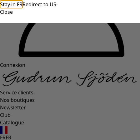
Stay in FR
Redirect to US
Close
Connexion
Service clients
Nos boutiques
Newsletter
Club
Catalogue
FR
FR