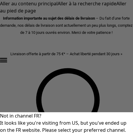
Aller au contenu principal
Aller à la recherche rapide
Aller
au pied de page
Information importante au sujet des délais de livraison
– Du fait d’une forte
demande, nos délais de livraison sont actuellement un peu plus longs, comptez
de 7 à 10 jours ouvrés environ. Merci de votre patience !
Livraison offerte à partir de 75 €* – Achat liberté pendant 30 jours »
Not in channel FR?
It looks like you're visiting from US, but you've ended up
on the FR website. Please select your preferred channel.