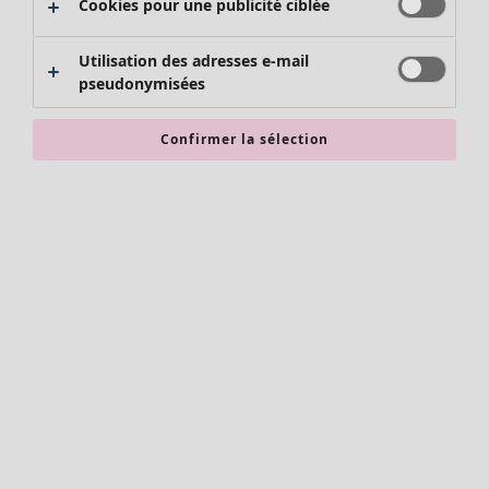
Pulls
Cookies pour une publicité ciblée
Gilets sans manches
Manteaux & vestes
Utilisation des adresses e-mail
Pantalons
pseudonymisées
Jupes
Chaussures
Confirmer la sélection
Kimonos