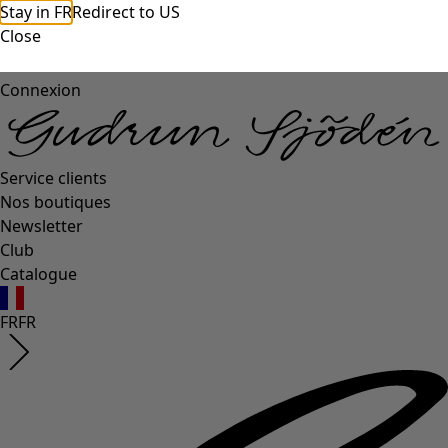
Stay in FR
Redirect to US
Close
Connexion
Service clients
Nos boutiques
Newsletter
Club
Catalogue
FR
FR