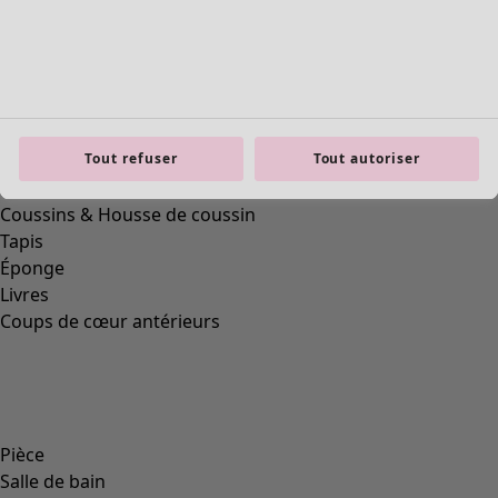
Mobilier
Nouveautés
Tout refuser
Tout autoriser
Voir toute la décoration
Rideaux
Coussins & Housse de coussin
Tapis
Éponge
Livres
Coups de cœur antérieurs
Pièce
Salle de bain