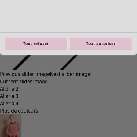
Mobilier
Nouveautés
Tout refuser
Tout autoriser
Voir toute la décoration
Rideaux
Coussins & Housse de coussin
Tapis
Éponge
Livres
Coups de cœur antérieurs
Pièce
Salle de bain