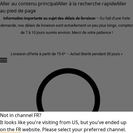
Aller au contenu principal
Aller à la recherche rapide
Aller
au pied de page
Information importante au sujet des délais de livraison
– Du fait d’une forte
demande, nos délais de livraison sont actuellement un peu plus longs, comptez
de 7 à 10 jours ouvrés environ. Merci de votre patience !
Livraison offerte à partir de 75 €* – Achat liberté pendant 30 jours »
Not in channel FR?
It looks like you're visiting from US, but you've ended up
on the FR website. Please select your preferred channel.