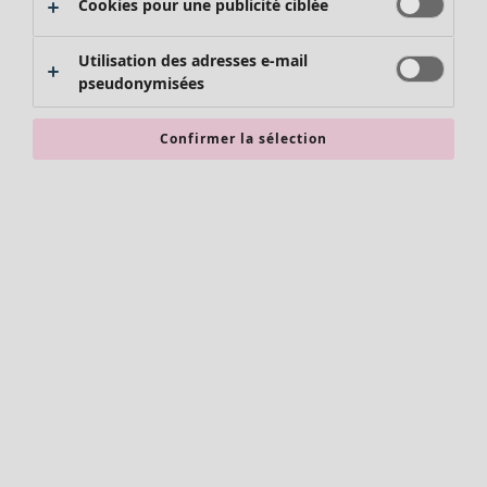
Cookies pour une publicité ciblée
Pulls
Gilets sans manches
Manteaux & vestes
Utilisation des adresses e-mail
pseudonymisées
Pantalons
Jupes
Chaussures
Confirmer la sélection
Kimonos