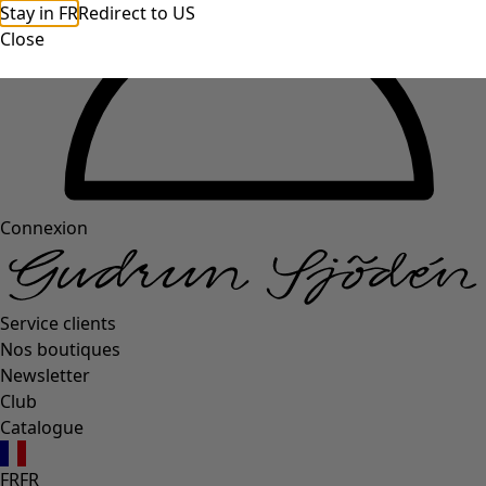
Stay in FR
Redirect to US
Close
Connexion
Service clients
Nos boutiques
Newsletter
Club
Catalogue
FR
FR