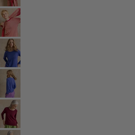
Salon
Cuisine et repas
Une tenue toute prête
Décoration classique et folklorique
Décoration à l'ancienne
Décoration campagnarde
Décoration amusante
Décoration colorée
Intérieur floral
Décoration naturelle