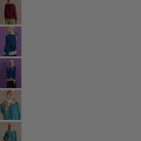
Décoration bohème
Décoration scandinave
Décoration cosy