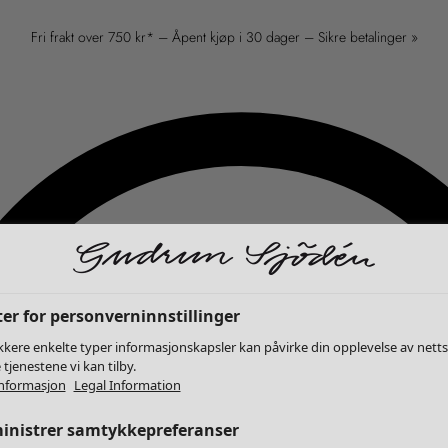
Fri frakt over 750 kr* – Åpent kjøp i 30 dager – Sikre betalinger »
er for personverninnstillinger
kkere enkelte typer informasjonskapsler kan påvirke din opplevelse av nett
 tjenestene vi kan tilby.
nformasjon
Legal Information
inistrer samtykkepreferanser