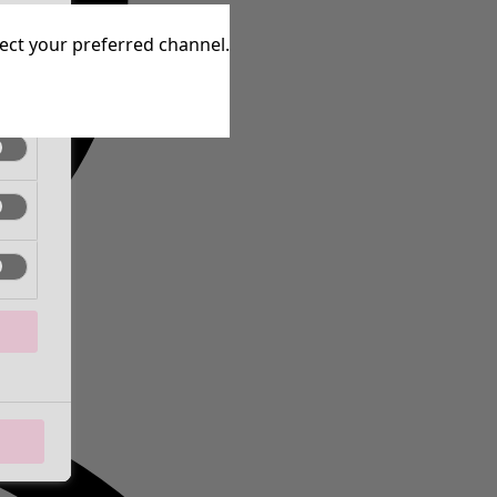
aktiv
lect your preferred channel.
aktiv