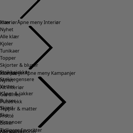
Klær
Interiør
Åpne meny Interiør
Nyhet
Alle klær
Kjoler
Tunikaer
Topper
Skjorter & bluser
Strikkejakker
Interiør
Kampanjer
Åpne meny Kampanjer
Strikkegensere
Nyhet
Vester
Alt interiør
Kåper & jakker
Gardiner
Bukser
Putetrekk
Skjørt
Tepper & matter
Sko
Frotté
Kimonoer
Boker
Tidligere favoritter
Kampanjer
Alle kolleksjoner