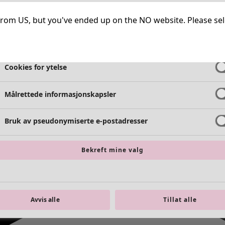
Helt nødvendige informasjonskapsler
Alltid 
ng from US, but you've ended up on the NO website. Please se
Cookies for funksjonalitet
Alltid 
Cookies for ytelse
Målrettede informasjonskapsler
Bruk av pseudonymiserte e-postadresser
Bekreft mine valg
Avvis alle
Tillat alle