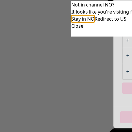
Not in channel NO?
It looks like you're visiti
Stay in NO
Redirect to US
Close