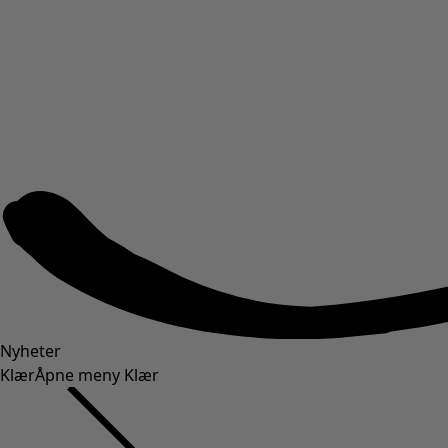
Nyheter
Klær
Åpne meny Klær