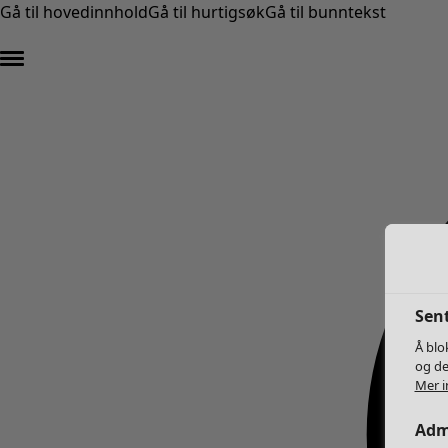
Gå til hovedinnhold
Gå til hurtigsøk
Gå til bunntekst
Sent
Å blo
og de
Mer i
Adm