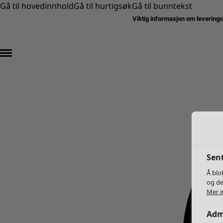
Gå til hovedinnhold
Gå til hurtigsøk
Gå til bunntekst
Viktig informasjon om levering
Sent
Å blo
og de
Mer i
Adm