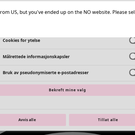
Helt nødvendige informasjonskapsler
Alltid 
ng from US, but you've ended up on the NO website. Please se
Cookies for funksjonalitet
Alltid 
Cookies for ytelse
Målrettede informasjonskapsler
Bruk av pseudonymiserte e-postadresser
Bekreft mine valg
Avvis alle
Tillat alle