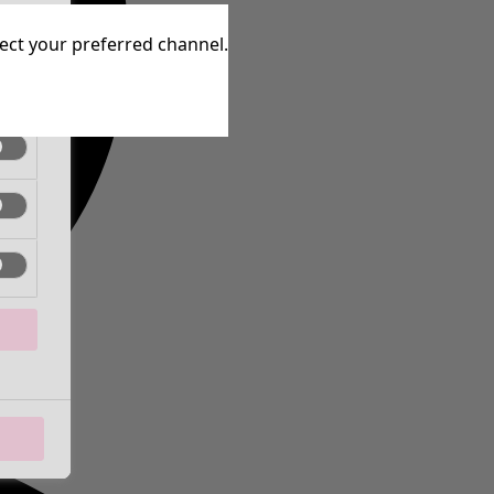
aktiv
lect your preferred channel.
aktiv