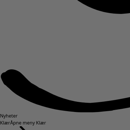
Nyheter
Klær
Åpne meny Klær