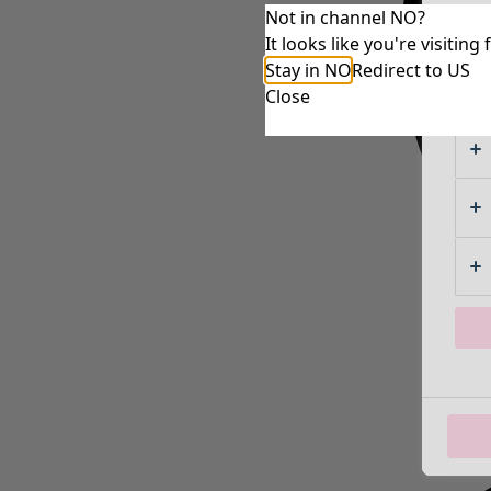
Not in channel NO?
It looks like you're visiti
Stay in NO
Redirect to US
Close