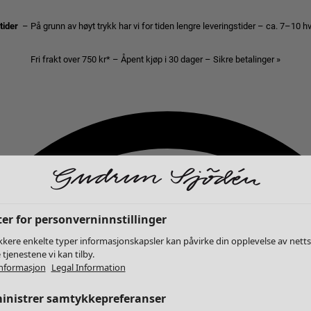
stider
– På grunn av høyt trykk har vi for tiden lengre leveringstider – ca. 7–10 
Fri frakt over 750 kr* – Åpent kjøp i 30 dager – Sikre betalinger »
er for personverninnstillinger
kkere enkelte typer informasjonskapsler kan påvirke din opplevelse av nett
 tjenestene vi kan tilby.
nformasjon
Legal Information
inistrer samtykkepreferanser