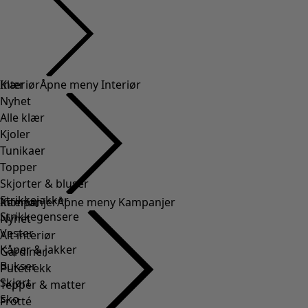
Klær
Interiør
Åpne meny Interiør
Nyhet
Alle klær
Kjoler
Tunikaer
Topper
Skjorter & bluser
Strikkejakker
Interiør
Kampanjer
Åpne meny Kampanjer
Strikkegensere
Nyhet
Vester
Alt interiør
Kåper & jakker
Gardiner
Bukser
Putetrekk
Skjørt
Tepper & matter
Sko
Frotté