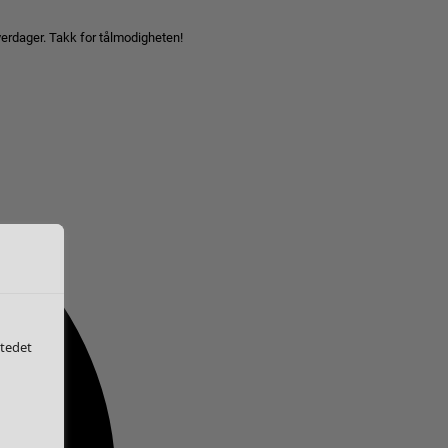
hverdager. Takk for tålmodigheten!
stedet