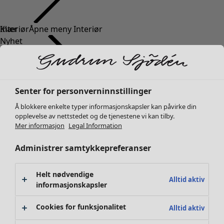
Klær
Nyhet
Alle klær
Kjoler
Tunikaer
Topper
Senter for personverninnstillinger
Skjorter & bluser
Å blokkere enkelte typer informasjonskapsler kan påvirke din
Strikkejakker
opplevelse av nettstedet og de tjenestene vi kan tilby.
Strikkegensere
Mer informasjon
Legal Information
Vester
Administrer samtykkepreferanser
Kåper & jakker
Bukser
Skjørt
Helt nødvendige
Alltid aktiv
Sko
informasjonskapsler
Kimonoer
Cookies for funksjonalitet
Alltid aktiv