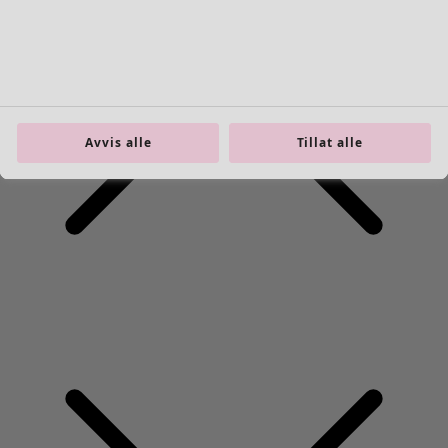
Interiør
Åpne meny Interiør
Avvis alle
Tillat alle
Interiør
Nyhet
Alt interiør
Gardiner
Putetrekk
Tepper & matter
Frotté