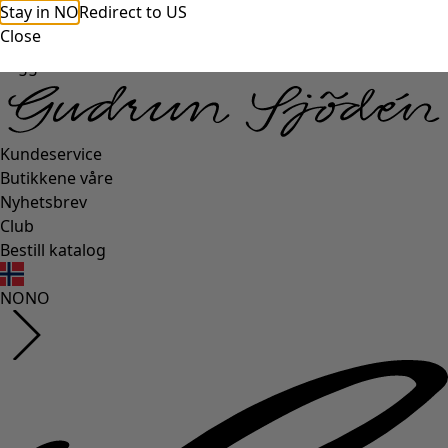
Stay in NO
Redirect to US
Close
Logg inn
Kundeservice
Butikkene våre
Nyhetsbrev
Club
Bestill katalog
NO
NO