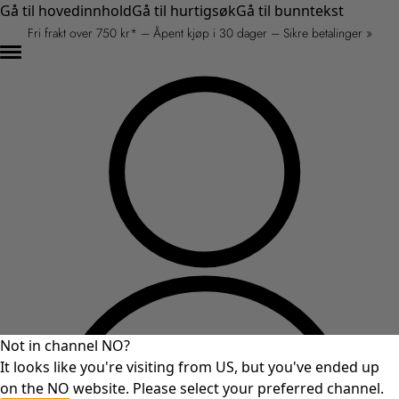
Gå til hovedinnhold
Gå til hurtigsøk
Gå til bunntekst
Fri frakt over 750 kr* – Åpent kjøp i 30 dager – Sikre betalinger »
Not in channel NO?
It looks like you're visiting from US, but you've ended up
on the NO website. Please select your preferred channel.