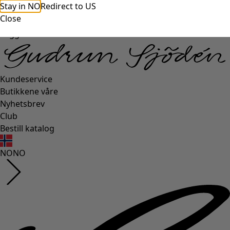
Stay in NO
Redirect to US
Close
Logg inn
Kundeservice
Butikkene våre
Nyhetsbrev
Club
Bestill katalog
NO
NO