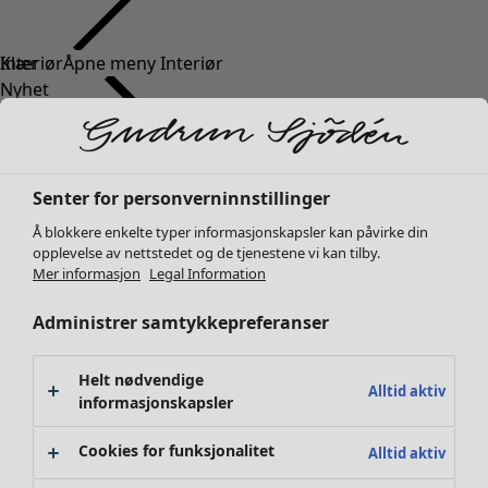
Klær
Nyhet
Alle klær
Kjoler
Tunikaer
Topper
Senter for personverninnstillinger
Skjorter & bluser
Å blokkere enkelte typer informasjonskapsler kan påvirke din
Strikkejakker
opplevelse av nettstedet og de tjenestene vi kan tilby.
Strikkegensere
Mer informasjon
Legal Information
Vester
Administrer samtykkepreferanser
Kåper & jakker
Bukser
Skjørt
Helt nødvendige
Alltid aktiv
Sko
informasjonskapsler
Kimonoer
Cookies for funksjonalitet
Alltid aktiv