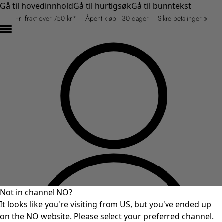
Gå til hovedinnhold
Gå til hurtigsøk
Gå til bunntekst
Fri frakt over 750 kr* – Åpent kjøp i 30 dager – Sikre betalinger »
Not in channel NO?
It looks like you're visiting from US, but you've ended up
on the NO website. Please select your preferred channel.