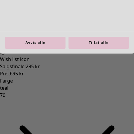
Interiør
Åpne meny Interiør
Avvis alle
Tillat alle
Interiør
Nyhet
Alt interiør
Gardiner
Putetrekk
Tepper & matter
Frotté