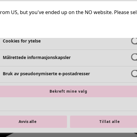
Helt nødvendige informasjonskapsler
Alltid 
ng from US, but you've ended up on the NO website. Please se
Cookies for funksjonalitet
Alltid 
Cookies for ytelse
Målrettede informasjonskapsler
Bruk av pseudonymiserte e-postadresser
Bekreft mine valg
Avvis alle
Tillat alle