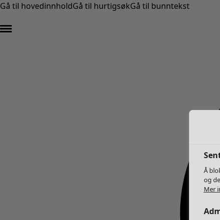
Gå til hovedinnhold
Gå til hurtigsøk
Gå til bunntekst
Sent
Å blo
og de
Mer i
Adm