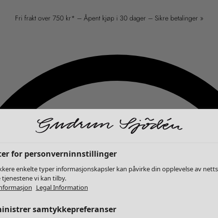
Fri frakt over 750 kr* – Åpent kjøp i 30 dager – Sikre betalinger »
er for personverninnstillinger
kkere enkelte typer informasjonskapsler kan påvirke din opplevelse av nett
 tjenestene vi kan tilby.
nformasjon
Legal Information
inistrer samtykkepreferanser