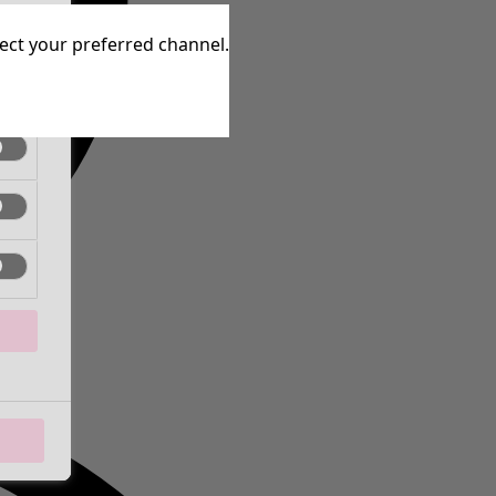
aktiv
lect your preferred channel.
aktiv