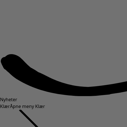
Nyheter
Klær
Åpne meny Klær