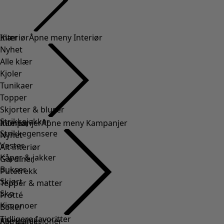
Klær
Interiør
Åpne meny Interiør
Nyhet
Alle klær
Kjoler
Tunikaer
Topper
Skjorter & bluser
Strikkejakker
Interiør
Kampanjer
Åpne meny Kampanjer
Strikkegensere
Nyhet
Vester
Alt interiør
Kåper & jakker
Gardiner
Bukser
Putetrekk
Skjørt
Tepper & matter
Sko
Frotté
Kimonoer
Boker
Tidligere favoritter
Kampanjer
Alle kolleksjoner