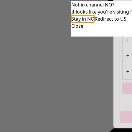
Not in channel NO?
It looks like you're visiti
Stay in NO
Redirect to US
Close