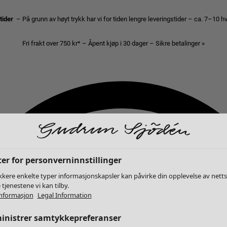
stider
– På grunn av høyt trykk har vi for tiden lengre leveringstider – ca. 7–10 
Fri frakt over 750 kr* – Åpent kjøp i 30 dager – Sikre betalinger »
er for personverninnstillinger
kkere enkelte typer informasjonskapsler kan påvirke din opplevelse av nett
 tjenestene vi kan tilby.
nformasjon
Legal Information
inistrer samtykkepreferanser