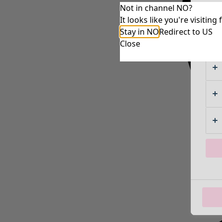
Not in channel NO?
It looks like you're visiti
Stay in NO
Redirect to US
Close