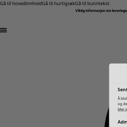
Gå til hovedinnhold
Gå til hurtigsøk
Gå til bunntekst
Viktig informasjon om levering
Sent
Å blo
og de
Mer i
Adm