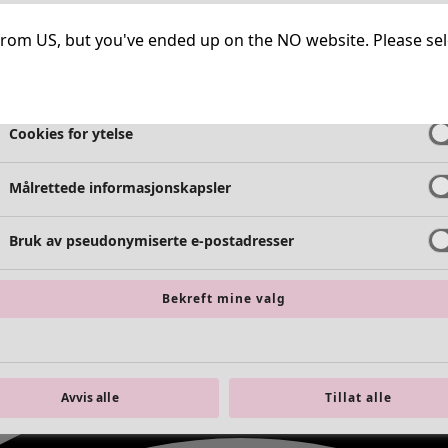
Helt nødvendige informasjonskapsler
Alltid 
ng from US, but you've ended up on the NO website. Please se
Cookies for funksjonalitet
Alltid 
Cookies for ytelse
Målrettede informasjonskapsler
Bruk av pseudonymiserte e-postadresser
Bekreft mine valg
Avvis alle
Tillat alle