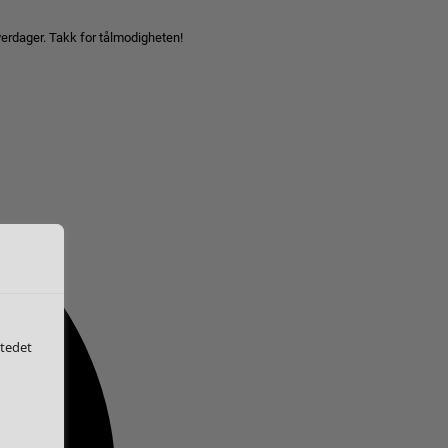
hverdager. Takk for tålmodigheten!
stedet