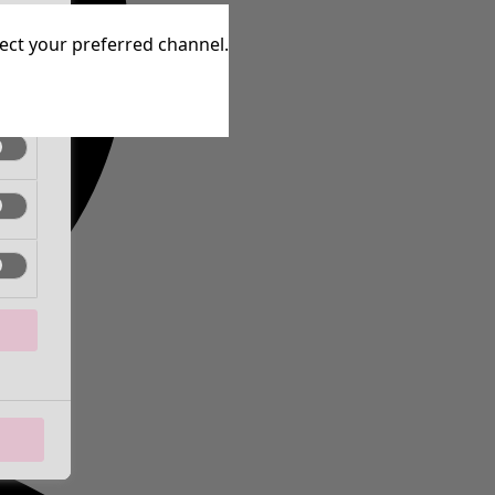
aktiv
lect your preferred channel.
aktiv