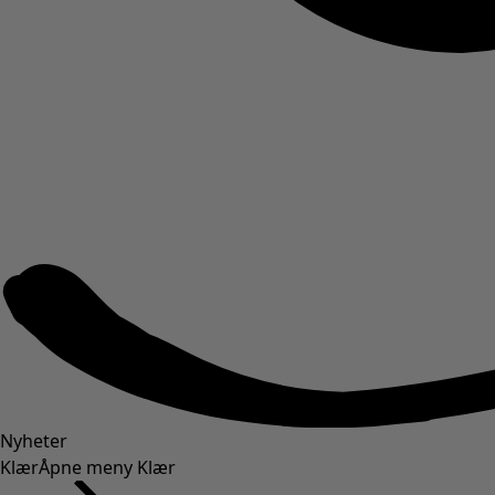
Nyheter
Klær
Åpne meny Klær