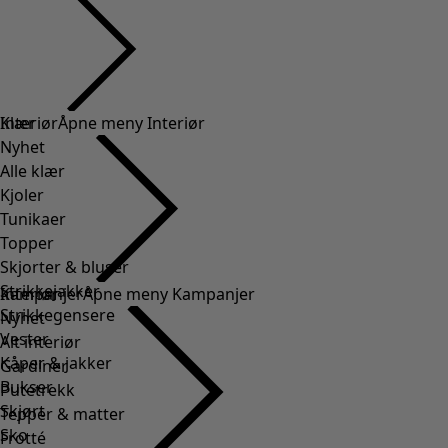
Klær
Interiør
Åpne meny Interiør
Nyhet
Alle klær
Kjoler
Tunikaer
Topper
Skjorter & bluser
Strikkejakker
Interiør
Kampanjer
Åpne meny Kampanjer
Strikkegensere
Nyhet
Vester
Alt interiør
Kåper & jakker
Gardiner
Bukser
Putetrekk
Skjørt
Tepper & matter
Sko
Frotté