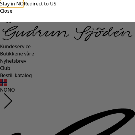
Stay in NO
Redirect to US
Close
Logg inn
Kundeservice
Butikkene våre
Nyhetsbrev
Club
Bestill katalog
NO
NO