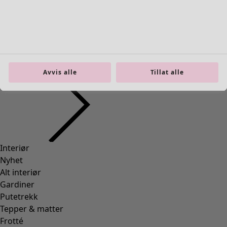
Interiør
Åpne meny Interiør
Avvis alle
Tillat alle
Interiør
Nyhet
Alt interiør
Gardiner
Putetrekk
Tepper & matter
Frotté