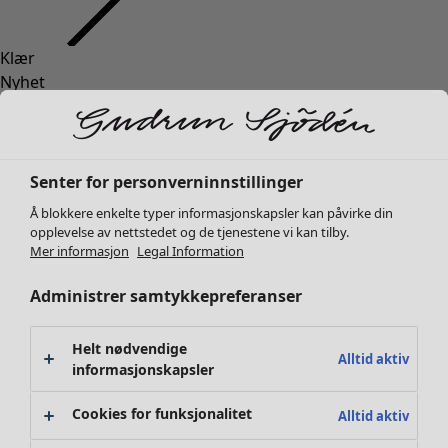
Klær
Nyhet
Alle klær
Kjoler
Tunikaer
Topper
Senter for personverninnstillinger
Skjorter & bluser
Å blokkere enkelte typer informasjonskapsler kan påvirke din
Strikkejakker
opplevelse av nettstedet og de tjenestene vi kan tilby.
Strikkegensere
Mer informasjon
Legal Information
Vester
Administrer samtykkepreferanser
Kåper & jakker
Bukser
Skjørt
Helt nødvendige
Alltid aktiv
Sko
informasjonskapsler
Kimonoer
Cookies for funksjonalitet
Alltid aktiv