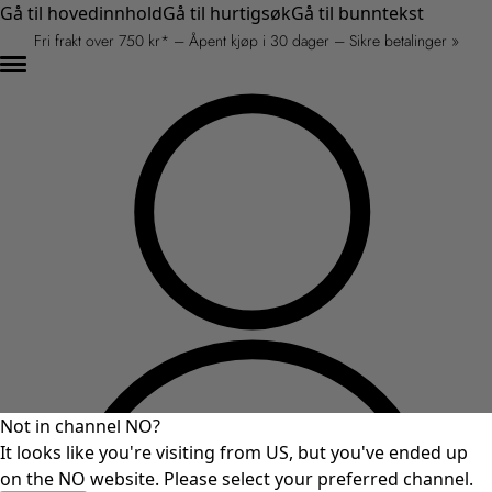
Gå til hovedinnhold
Gå til hurtigsøk
Gå til bunntekst
Fri frakt over 750 kr* – Åpent kjøp i 30 dager – Sikre betalinger »
Not in channel NO?
It looks like you're visiting from US, but you've ended up
on the NO website. Please select your preferred channel.