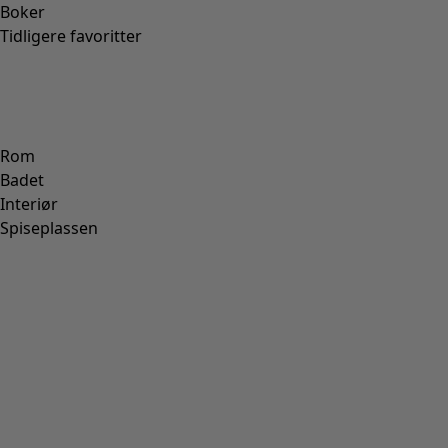
Art.nr.
63205
Fargenummer
71
Farge
turkis
Materiale
bomull
Størrelse og mål
Normal passform, romslig over
Passform
baken.
Lengde/M:
85.0 cm
1/2 Brystmål:
52 cm
1/2 Vidde nederst:
78 cm
Ermelengden fra midt
77 cm
bak:
Materiale og produksjon
100 % bomull. Bomullen er sertifisert økologisk. Finvask
40°. Plagget formes i fuktig tilstand og tørkes flatt.
Oppbevares liggende. Krymper 2–3 %. Produsert i Salem,