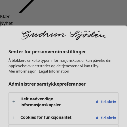
Klær
Interiør
Åpne meny Interiør
Nyhet
Alle klær
Kjoler
Tunikaer
Topper
Senter for personverninnstillinger
Skjorter & bluser
Å blokkere enkelte typer informasjonskapsler kan påvirke din
Strikkejakker
Interiør
Kampanjer
Åpne meny Kampanjer
opplevelse av nettstedet og de tjenestene vi kan tilby.
Strikkegensere
Mer informasjon
Legal Information
Nyhet
Vester
Alt interiør
Administrer samtykkepreferanser
Kåper & jakker
Gardiner
Bukser
Putetrekk
Skjørt
Tepper & matter
Helt nødvendige
Alltid aktiv
Sko
informasjonskapsler
Frotté
Kimonoer
Boker
Cookies for funksjonalitet
Alltid aktiv
Tidligere favoritter
Kampanjer
Alle kolleksjoner