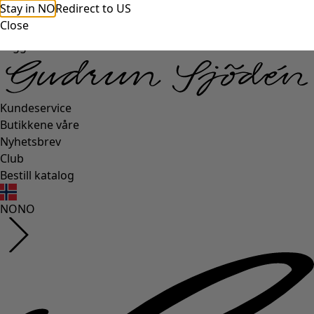
Stay in NO
Redirect to US
Close
Logg inn
Kundeservice
Butikkene våre
Nyhetsbrev
Club
Bestill katalog
NO
NO