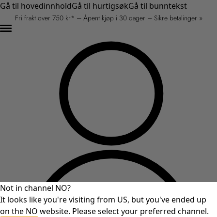
Gå til hovedinnhold
Gå til hurtigsøk
Gå til bunntekst
Fri frakt over 750 kr* – Åpent kjøp i 30 dager – Sikre betalinger »
Not in channel NO?
It looks like you're visiting from US, but you've ended up
on the NO website. Please select your preferred channel.