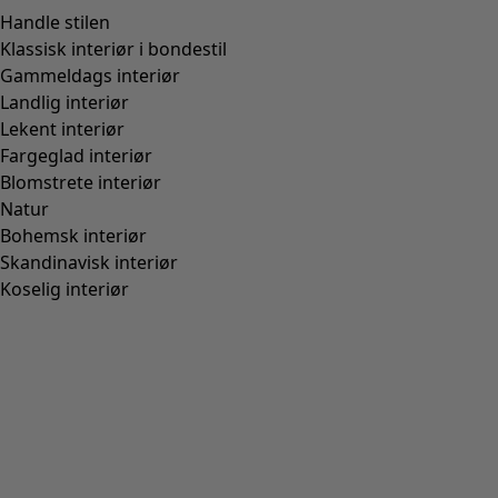
India.
Match med
+
2