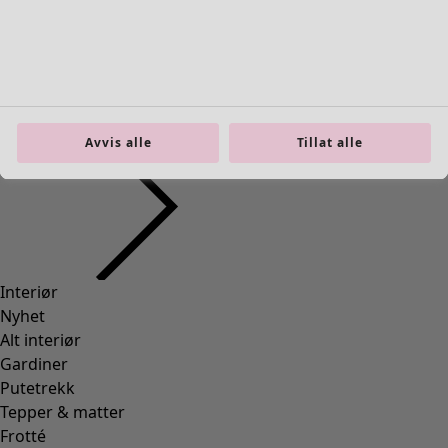
S
M
L
XL
Finn rett størrelse
Finn rett størrelse
Avvis alle
Tillat alle
Legg til i handlekurven
Få på lager
Fri frakt på bestillinger over 750 kr.
Åpent kjøp gjelder i 30 dager.
Leveres innen 3–5 virkedager, forutsatt at varen finnes på
lager.
Produktinformasjon
Strikkejakke med forskjellige grafiske mønstre – den
turkise med trekanter og den rosa med sikksakkborder.
Modell med rund hals og lange ermer. Fine knapper i
kokos og praktiske lommer i siden.