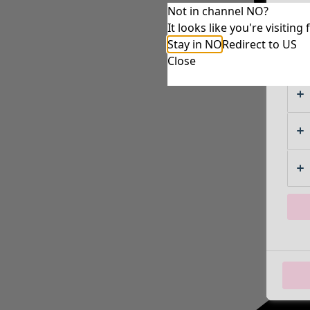
Not in channel NO?
It looks like you're visiti
Stay in NO
Redirect to US
Close