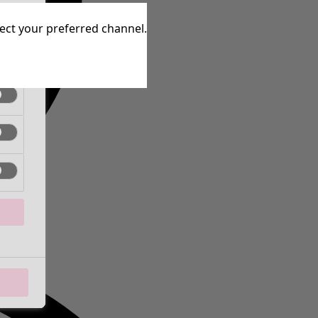
aktiv
lect your preferred channel.
aktiv