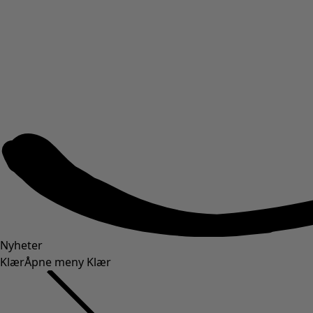
Nyheter
Klær
Åpne meny Klær