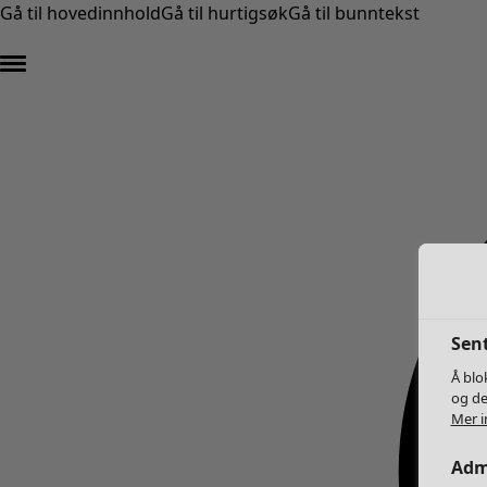
Gå til hovedinnhold
Gå til hurtigsøk
Gå til bunntekst
Sent
Å blo
og de
Mer i
Adm