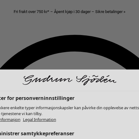
Fri frakt over 750 kr* – Åpent kjøp i 30 dager – Sikre betalinger »
er for personverninnstillinger
kkere enkelte typer informasjonskapsler kan påvirke din opplevelse av nett
 tjenestene vi kan tilby.
nformasjon
Legal Information
inistrer samtykkepreferanser