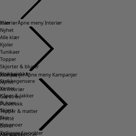
Klær
Interiør
Åpne meny Interiør
Nyhet
Alle klær
Kjoler
Tunikaer
Topper
Skjorter & bluser
Strikkejakker
Interiør
Kampanjer
Åpne meny Kampanjer
Strikkegensere
Nyhet
Vester
Alt interiør
Kåper & jakker
Gardiner
Bukser
Putetrekk
Skjørt
Tepper & matter
Sko
Frotté
Kimonoer
Boker
Tidligere favoritter
Kampanjer
Alle kolleksjoner