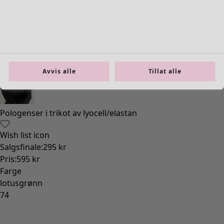
Avvis alle
Tillat alle
Pologenser i trikot av lyocell/elastan
Wish list icon
Salgsfinale
:
295 kr
Pris
:
595 kr
Farge
lotusgrønn
74