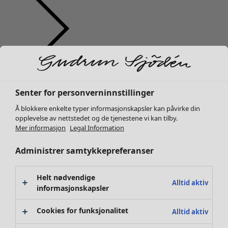
Klær
Interiør
Åpne meny Interiør
Nyhet
Alle klær
Senter for personverninnstillinger
Kjoler
Å blokkere enkelte typer informasjonskapsler kan påvirke din
Tunikaer
opplevelse av nettstedet og de tjenestene vi kan tilby.
Topper
Mer informasjon
Legal Information
Skjorter & bluser
Administrer samtykkepreferanser
Strikkejakker
Interiør
Kampanjer
Åpne meny Kampanjer
Strikkegensere
Nyhet
Vester
Alt interiør
Helt nødvendige
Alltid aktiv
Kåper & jakker
informasjonskapsler
Gardiner
Bukser
Putetrekk
Cookies for funksjonalitet
Alltid aktiv
Skjørt
Tepper & matter
Sko
Frotté