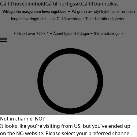
Gå til hovedinnhold
Gå til hurtigsøk
Gå til bunntekst
Viktig informasjon om leveringstider
– På grunn av høyt trykk har vi for tiden
lengre leveringstider – ca. 7–10 hverdager. Takk for tålmodigheten!
Fri frakt over 750 kr* – Åpent kjøp i 30 dager – Sikre betalinger »
Not in channel NO?
It looks like you're visiting from US, but you've ended up
on the NO website. Please select your preferred channel.