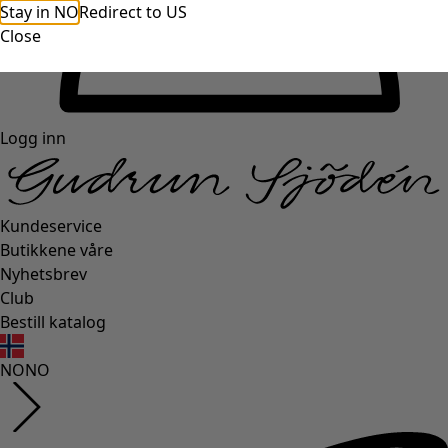
Stay in NO
Redirect to US
Close
Logg inn
Kundeservice
Butikkene våre
Nyhetsbrev
Club
Bestill katalog
NO
NO