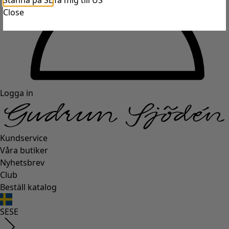
Stanna på SE
Ta mig till US
Close
Logga in
Kundservice
Våra butiker
Nyhetsbrev
Club
Beställ katalog
SE
SE