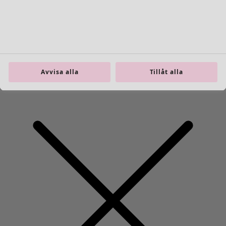
Wish list icon
Finalrea
:
395 kr
Pris
:
995 kr
Färg
indigo
60
Avvisa alla
Tillåt alla