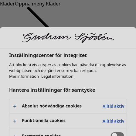
Kläder
Öppna meny Kläder
Inställningscenter för integritet
Kläder
Inredning
Öppna meny Inredning
Nyheter
Att blockera vissa typer av cookies kan påverka din upplevelse av
webbplatsen och de tjänster som vi kan erbjuda.
Alla kläder
Mer information
Legal information
Klänningar
Tunikor
Hantera inställningar för samtycke
Toppar
Skjortor & blusar
Absolut nödvändiga cookies
Alltid aktiv
Koftor
Stickade tröjor
Inredning
Kampanjer
Öppna meny Kampanjer
Funktionella cookies
Alltid aktiv
Västar
Nyheter
Kappor & jackor
All inredning
Prestanda-cookies