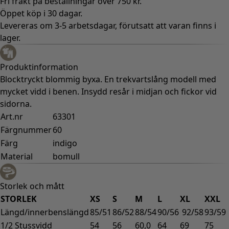
Fri frakt på beställningar över 750 kr.
Öppet köp i 30 dagar.
Levereras om 3-5 arbetsdagar, förutsatt att varan finns i
lager.
Produktinformation
Blocktryckt blommig byxa. En trekvartslång modell med
mycket vidd i benen. Insydd resår i midjan och fickor vid
sidorna.
Art.nr
63301
Färgnummer
60
Färg
indigo
Material
bomull
Storlek och mått
STORLEK
XS
S
M
L
XL
XXL
Längd/innerbenslängd
85/51
86/52
88/54
90/56
92/58
93/59
1/2 Stussvidd
54
56
60,0
64
69
75