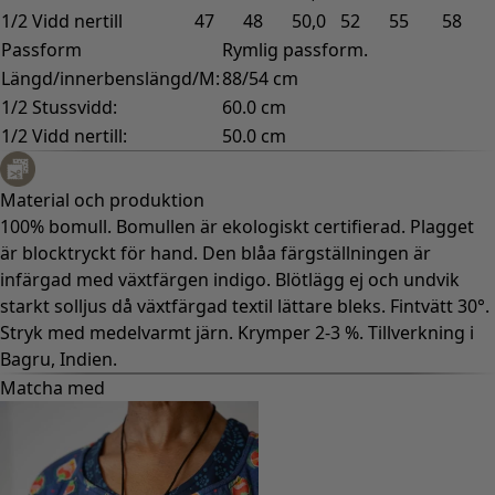
1/2 Vidd nertill
47
48
50,0
52
55
58
Passform
Rymlig passform.
Längd/innerbenslängd/M:
88/54 cm
1/2 Stussvidd:
60.0 cm
1/2 Vidd nertill:
50.0 cm
Material och produktion
100% bomull. Bomullen är ekologiskt certifierad. Plagget
är blocktryckt för hand. Den blåa färgställningen är
infärgad med växtfärgen indigo. Blötlägg ej och undvik
starkt solljus då växtfärgad textil lättare bleks. Fintvätt 30°.
Stryk med medelvarmt järn. Krymper 2-3 %. Tillverkning i
Bagru, Indien.
Matcha med