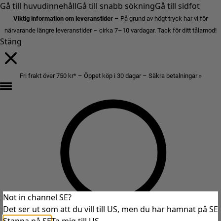
Gå till huvudinnehåll
Gå till snabb sökning
Gå till sidfot
Viktig information om leveranstider
– På grund av högt tryck har vi för
närvarande längre leveranstider – cirka 7–10 vardagar. Tack för ditt tålamod!
Stäng
Fri frakt över 750 kr* – Öppet köp i 30 dagar – Säkra betalningar »
Not in channel SE?
Det ser ut som att du vill till US, men du har hamnat på SE