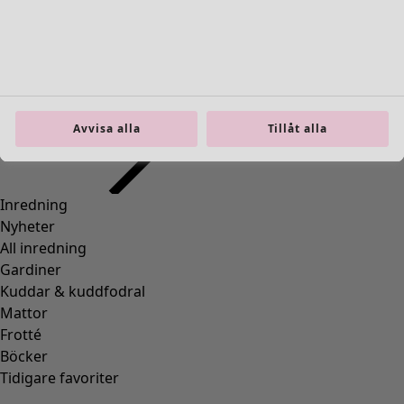
60
Storlek
S
Avvisa alla
Tillåt alla
M
L
XL
Hitta rätt storlek
Hitta rätt storlek
Lägg till i varukorgen
Slut i lager
Fri frakt på beställningar över 750 kr.
Öppet köp i 30 dagar.
Levereras om 3-5 arbetsdagar, förutsatt att varan finns i
lager.