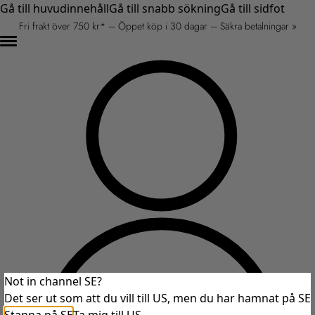
Gå till huvudinnehåll
Gå till snabb sökning
Gå till sidfot
Fri frakt över 750 kr* – Öppet köp i 30 dagar – Säkra betalningar »
Not in channel SE?
Det ser ut som att du vill till US, men du har hamnat på SE