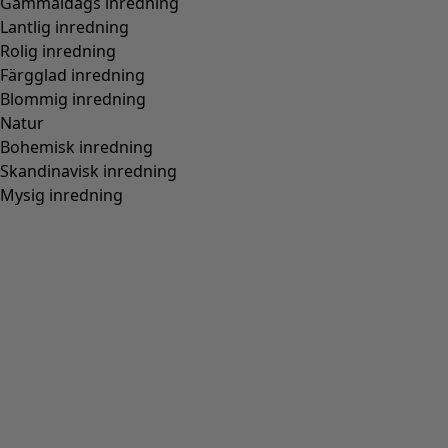
1/2 Vidd nertill:
50.0 cm
Material och produktion
100% bomull. Bomullen är ekologiskt certifierad. Plagget
är blocktryckt för hand. Den blåa färgställningen är
infärgad med växtfärgen indigo. Blötlägg ej och undvik
starkt solljus då växtfärgad textil lättare bleks. Fintvätt 30°.
Stryk med medelvarmt järn. Krymper 2-3 %. Tillverkning i
Bagru, Indien.
Matcha med