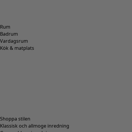
Produktinformation
Blocktryckt blommig byxa. En trekvartslång modell med
mycket vidd i benen. Insydd resår i midjan och fickor vid
sidorna.
Art.nr
63301
Färgnummer
60
Färg
indigo
Material
bomull
Storlek och mått
STORLEK
XS
S
M
L
XL
XXL
Längd/innerbenslängd
85/51
86/52
88/54
90/56
92/58
93/59
1/2 Stussvidd
54
56
60,0
64
69
75
1/2 Vidd nertill
47
48
50,0
52
55
58
Passform
Rymlig passform.
Längd/innerbenslängd/M:
88/54 cm
1/2 Stussvidd:
60.0 cm