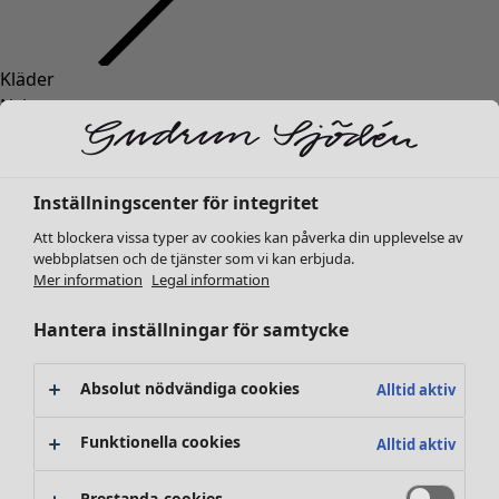
Kläder
Inredning
Öppna meny Inredning
Nyheter
Alla kläder
Klänningar
Tunikor
Inställningscenter för integritet
Toppar
Att blockera vissa typer av cookies kan påverka din upplevelse av
Skjortor & blusar
webbplatsen och de tjänster som vi kan erbjuda.
Koftor
Mer information
Legal information
Stickade tröjor
Inredning
Kampanjer
Öppna meny Kampanjer
Västar
Hantera inställningar för samtycke
Nyheter
Kappor & jackor
All inredning
Byxor
Gardiner
Absolut nödvändiga cookies
Alltid aktiv
Kjolar
Kuddar & kuddfodral
Skor
Mattor
Funktionella cookies
Alltid aktiv
Kimonos
Frotté
Böcker
Prestanda-cookies