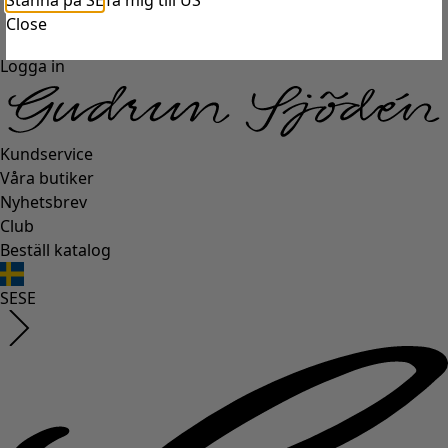
Stanna på SE
Ta mig till US
Close
Logga in
Kundservice
Våra butiker
Nyhetsbrev
Club
Beställ katalog
SE
SE