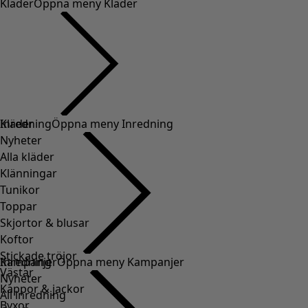
Kläder
Öppna meny Kläder
Kläder
Inredning
Öppna meny Inredning
Nyheter
Alla kläder
Klänningar
Tunikor
Toppar
Skjortor & blusar
Koftor
Stickade tröjor
Inredning
Kampanjer
Öppna meny Kampanjer
Västar
Nyheter
Kappor & jackor
All inredning
Byxor