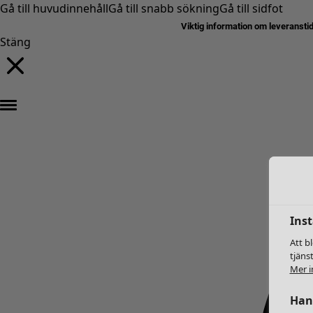
Gå till huvudinnehåll
Gå till snabb sökning
Gå till sidfot
Viktig information om leveransti
Stäng
Inst
Att b
tjäns
Mer i
Hant