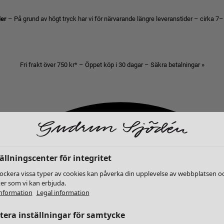
der
– På grund av högt tryck har vi för närvarande längre leveranstider – cirka 7–
Fri frakt över 750 kr* – Öppet köp i 30 dagar – Säkra betalningar »
ällningscenter för integritet
lockera vissa typer av cookies kan påverka din upplevelse av webbplatsen o
ter som vi kan erbjuda.
nformation
Legal information
era inställningar för samtycke