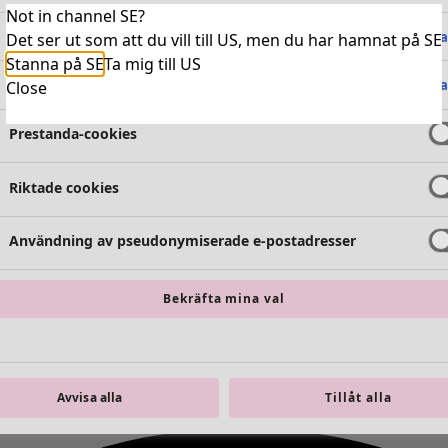
Not in channel SE?
Absolut nödvändiga cookies
Alltid 
Det ser ut som att du vill till US, men du har hamnat på SE
Stanna på SE
Ta mig till US
Funktionella cookies
Alltid 
Close
Prestanda-cookies
Riktade cookies
Användning av pseudonymiserade e-postadresser
Bekräfta mina val
Avvisa alla
Tillåt alla