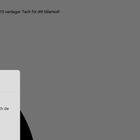
10 vardagar. Tack för ditt tålamod!
ch de