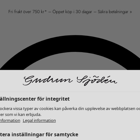
Fri frakt över 750 kr* – Öppet köp i 30 dagar – Säkra betalningar »
ällningscenter för integritet
lockera vissa typer av cookies kan påverka din upplevelse av webbplatsen o
ter som vi kan erbjuda.
nformation
Legal information
era inställningar för samtycke