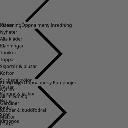
Kläder
Inredning
Öppna meny Inredning
Nyheter
Alla kläder
Klänningar
Tunikor
Toppar
Skjortor & blusar
Koftor
Stickade tröjor
Inredning
Kampanjer
Öppna meny Kampanjer
Västar
Nyheter
Kappor & jackor
All inredning
Byxor
Gardiner
Kjolar
Kuddar & kuddfodral
Skor
Mattor
Kimonos
Frotté