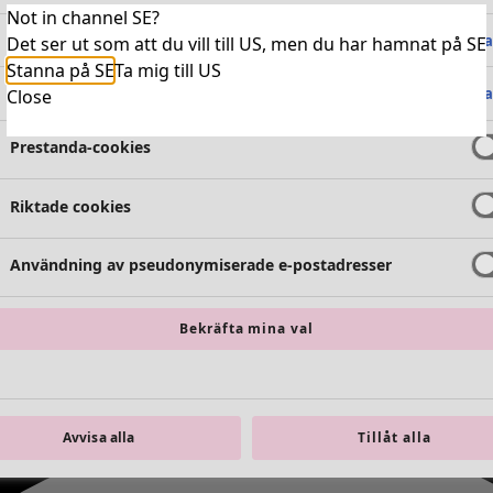
Not in channel SE?
Absolut nödvändiga cookies
Alltid 
Det ser ut som att du vill till US, men du har hamnat på SE
Stanna på SE
Ta mig till US
Funktionella cookies
Alltid 
Close
Prestanda-cookies
Riktade cookies
Användning av pseudonymiserade e-postadresser
Bekräfta mina val
Avvisa alla
Tillåt alla