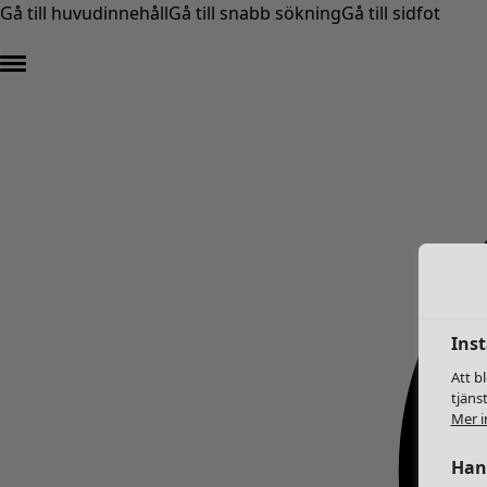
Gå till huvudinnehåll
Gå till snabb sökning
Gå till sidfot
Inst
Att b
tjäns
Mer i
Hant