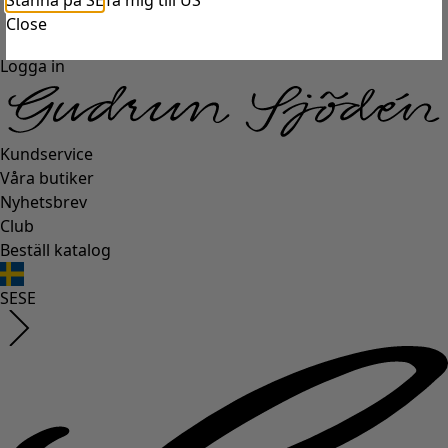
Stanna på SE
Ta mig till US
Close
Logga in
Kundservice
Våra butiker
Nyhetsbrev
Club
Beställ katalog
SE
SE