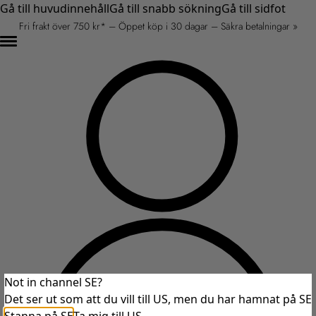
Gå till huvudinnehåll
Gå till snabb sökning
Gå till sidfot
Fri frakt över 750 kr* – Öppet köp i 30 dagar – Säkra betalningar »
Not in channel SE?
Det ser ut som att du vill till US, men du har hamnat på SE