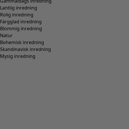
Vävd klänning "Flower meadow" i ekologisk bomull
Wish list icon
Finalrea
:
395 kr
Pris
:
995 kr
Färg
blå dimma
65