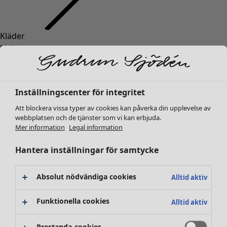
Kläder
Inredning
Öppna meny Inredning
Nyheter
Alla kläder
Klänningar
Tunikor
Inställningscenter för integritet
Toppar
Att blockera vissa typer av cookies kan påverka din upplevelse av
Skjortor & blusar
webbplatsen och de tjänster som vi kan erbjuda.
Koftor
Mer information
Legal information
Stickade tröjor
Inredning
Kampanjer
Öppna meny Kampanjer
Västar
Hantera inställningar för samtycke
Nyheter
Kappor & jackor
All inredning
Byxor
Gardiner
Absolut nödvändiga cookies
Alltid aktiv
Kjolar
Kuddar & kuddfodral
Skor
Mattor
Funktionella cookies
Alltid aktiv
Kimonos
Frotté
Böcker
Prestanda-cookies