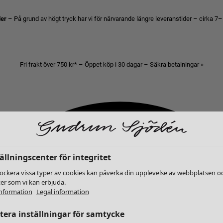
der
– På grund av högt tryck har vi för närvarande längre leveranstider – cirka 7–
Fri frakt över 750 kr* – Öppet köp i 30 dagar – Säkra betalningar »
ällningscenter för integritet
lockera vissa typer av cookies kan påverka din upplevelse av webbplatsen o
ter som vi kan erbjuda.
nformation
Legal information
era inställningar för samtycke