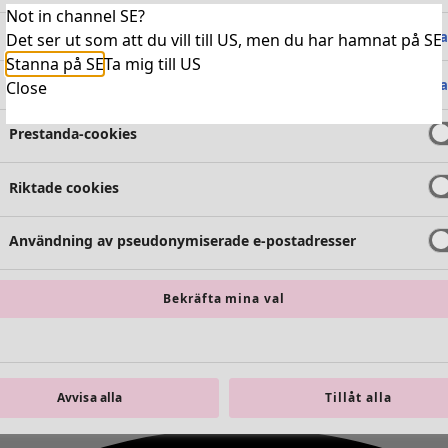
Not in channel SE?
Absolut nödvändiga cookies
Alltid 
Det ser ut som att du vill till US, men du har hamnat på SE
Stanna på SE
Ta mig till US
Funktionella cookies
Alltid 
Close
Prestanda-cookies
Riktade cookies
Användning av pseudonymiserade e-postadresser
Bekräfta mina val
Avvisa alla
Tillåt alla