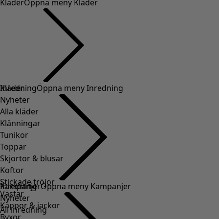
Kläder
Öppna meny Kläder
Kläder
Inredning
Öppna meny Inredning
Nyheter
Alla kläder
Klänningar
Tunikor
Toppar
Skjortor & blusar
Koftor
Stickade tröjor
Inredning
Kampanjer
Öppna meny Kampanjer
Västar
Nyheter
Kappor & jackor
All inredning
Byxor