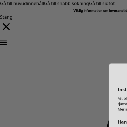
Gå till huvudinnehåll
Gå till snabb sökning
Gå till sidfot
Viktig information om leveransti
Stäng
Inst
Att b
tjäns
Mer i
Hant