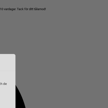
10 vardagar. Tack för ditt tålamod!
ch de