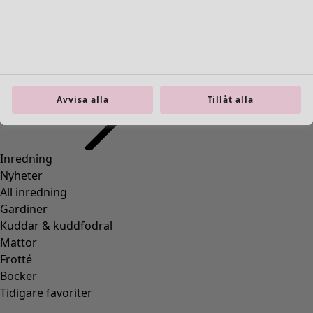
Inredning
Öppna meny Inredning
Avvisa alla
Tillåt alla
Inredning
Nyheter
All inredning
Gardiner
Kuddar & kuddfodral
Mattor
Frotté
Böcker
Tidigare favoriter