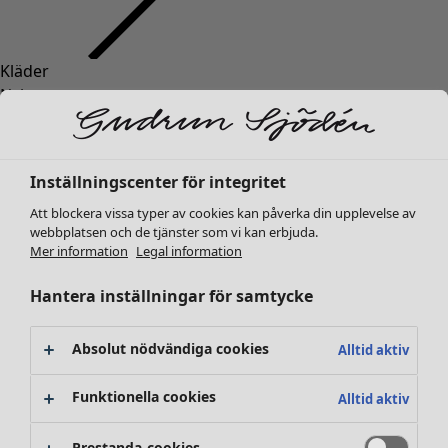
Kläder
Nyheter
Alla kläder
Klänningar
Tunikor
Inställningscenter för integritet
Toppar
Att blockera vissa typer av cookies kan påverka din upplevelse av
Skjortor & blusar
webbplatsen och de tjänster som vi kan erbjuda.
Koftor
Mer information
Legal information
Stickade tröjor
Västar
Hantera inställningar för samtycke
Kappor & jackor
Byxor
Absolut nödvändiga cookies
Alltid aktiv
Kjolar
Skor
Funktionella cookies
Alltid aktiv
Kimonos
Prestanda-cookies