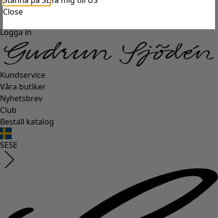
Stanna på SE
Ta mig till US
Close
Logga in
Kundservice
Våra butiker
Nyhetsbrev
Club
Beställ katalog
SE
SE