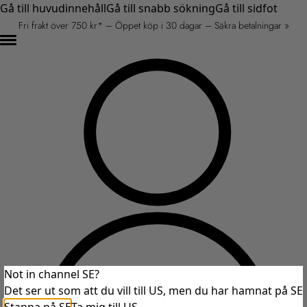
Gå till huvudinnehåll
Gå till snabb sökning
Gå till sidfot
Fri frakt över 750 kr* – Öppet köp i 30 dagar – Säkra betalningar »
Not in channel SE?
Det ser ut som att du vill till US, men du har hamnat på SE