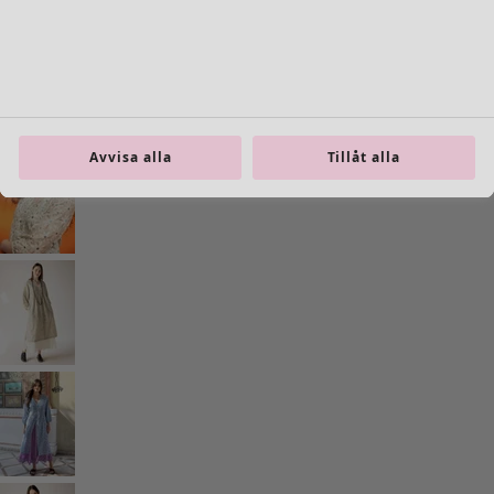
Inredning
Öppna meny Inredning
Avvisa alla
Tillåt alla
Inredning
Nyheter
All inredning
Gardiner
Kuddar & kuddfodral
Mattor
Frotté
Böcker
Tidigare favoriter