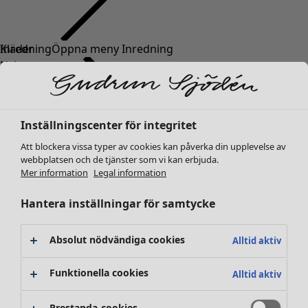
Kläder
Nyheter
Alla kläder
Klänningar
Tunikor
Inställningscenter för integritet
Toppar
Att blockera vissa typer av cookies kan påverka din upplevelse av
Skjortor & blusar
webbplatsen och de tjänster som vi kan erbjuda.
Koftor
Mer information
Legal information
Stickade tröjor
Västar
Hantera inställningar för samtycke
Kappor & jackor
Byxor
Absolut nödvändiga cookies
Alltid aktiv
Kjolar
Skor
Funktionella cookies
Alltid aktiv
Kimonos
Prestanda-cookies