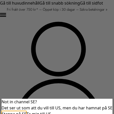
Gå till huvudinnehåll
Gå till snabb sökning
Gå till sidfot
Fri frakt över 750 kr* – Öppet köp i 30 dagar – Säkra betalningar »
Not in channel SE?
Det ser ut som att du vill till US, men du har hamnat på SE