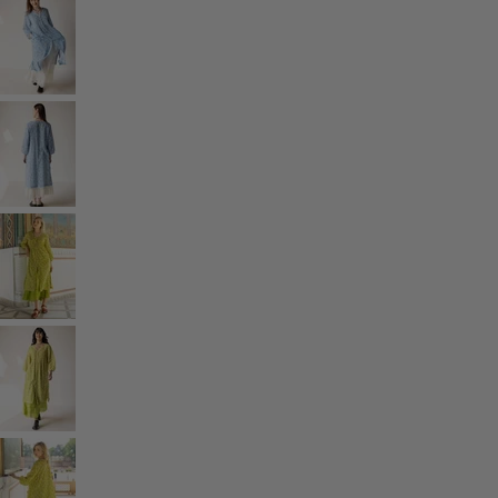
Rum
Badrum
Vardagsrum
Kök & matplats
Shoppa stilen
Klassisk och allmoge inredning