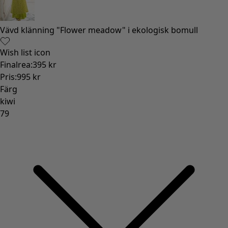
Gammaldags inredning
Lantlig inredning
Rolig inredning
Färgglad inredning
Blommig inredning
Natur
Bohemisk inredning
Skandinavisk inredning
Mysig inredning