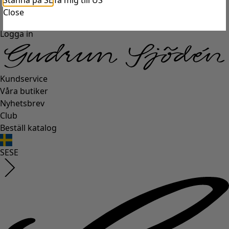
Stanna på SE
Ta mig till US
Close
Logga in
Kundservice
Våra butiker
Nyhetsbrev
Club
Beställ katalog
SE
SE