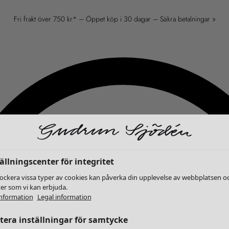
Fri frakt över 750 kr* – Öppet köp i 30 dagar – Säkra betalningar »
ällningscenter för integritet
lockera vissa typer av cookies kan påverka din upplevelse av webbplatsen o
ter som vi kan erbjuda.
nformation
Legal information
era inställningar för samtycke