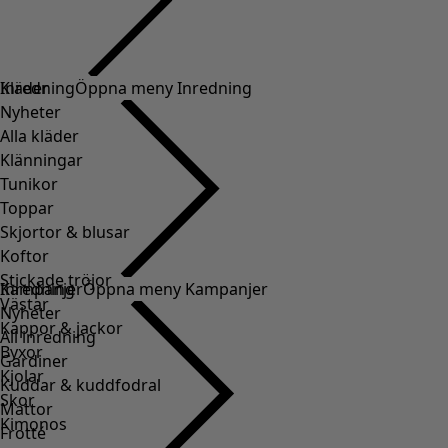
Kläder
Inredning
Öppna meny Inredning
Nyheter
Alla kläder
Klänningar
Tunikor
Toppar
Skjortor & blusar
Koftor
Stickade tröjor
Inredning
Kampanjer
Öppna meny Kampanjer
Västar
Nyheter
Kappor & jackor
All inredning
Byxor
Gardiner
Kjolar
Kuddar & kuddfodral
Skor
Mattor
Kimonos
Frotté