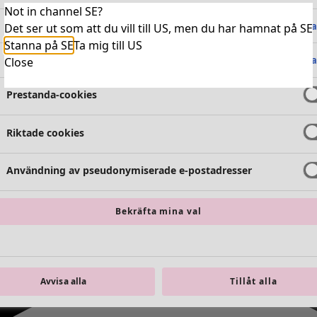
Not in channel SE?
Absolut nödvändiga cookies
Alltid 
Det ser ut som att du vill till US, men du har hamnat på SE
Stanna på SE
Ta mig till US
Funktionella cookies
Alltid 
Close
Prestanda-cookies
Riktade cookies
Användning av pseudonymiserade e-postadresser
Bekräfta mina val
Avvisa alla
Tillåt alla