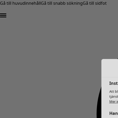
Gå till huvudinnehåll
Gå till snabb sökning
Gå till sidfot
Inst
Att b
tjäns
Mer i
Hant