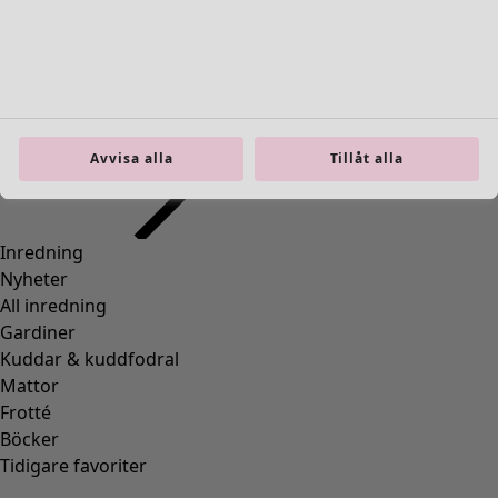
Inredning
Öppna meny Inredning
Avvisa alla
Tillåt alla
Inredning
Nyheter
All inredning
Gardiner
Kuddar & kuddfodral
Mattor
Frotté
Böcker
Tidigare favoriter