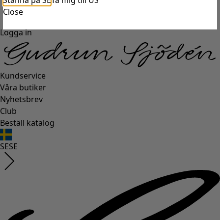
Stanna på SE
Ta mig till US
Close
Logga in
Kundservice
Våra butiker
Nyhetsbrev
Club
Beställ katalog
SE
SE