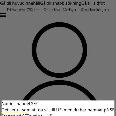
Gå till huvudinnehåll
Gå till snabb sökning
Gå till sidfot
Fri frakt över 750 kr* – Öppet köp i 30 dagar – Säkra betalningar »
Not in channel SE?
Det ser ut som att du vill till US, men du har hamnat på SE