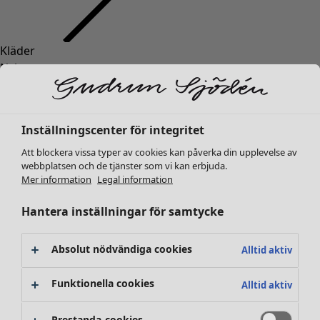
Kläder
Nyheter
Alla kläder
Klänningar
Tunikor
Inställningscenter för integritet
Toppar
Att blockera vissa typer av cookies kan påverka din upplevelse av
Skjortor & blusar
webbplatsen och de tjänster som vi kan erbjuda.
Koftor
Mer information
Legal information
Stickade tröjor
Västar
Hantera inställningar för samtycke
Kappor & jackor
Byxor
Absolut nödvändiga cookies
Alltid aktiv
Kjolar
Skor
Funktionella cookies
Alltid aktiv
Kimonos
Prestanda-cookies