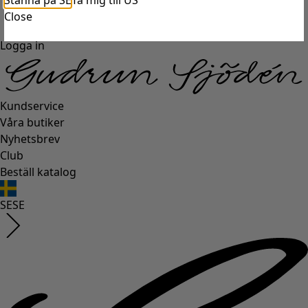
Stanna på SE
Ta mig till US
Close
Logga in
Kundservice
Våra butiker
Nyhetsbrev
Club
Beställ katalog
SE
SE