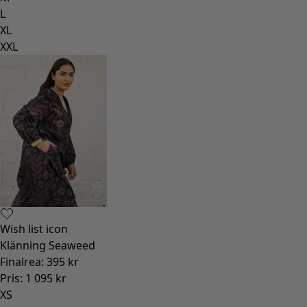
L
XL
XXL
Wish list icon
Klänning Seaweed
Finalrea
:
395 kr
Pris
:
1 095 kr
XS