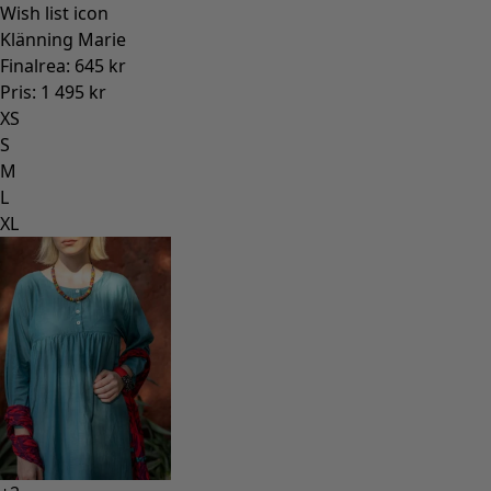
Wish list icon
Klänning Marie
Finalrea
:
645 kr
Pris
:
1 495 kr
XS
S
M
L
XL