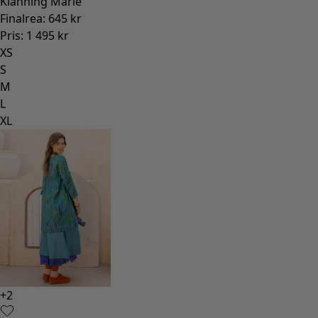
Klänning Marie
Finalrea
:
645 kr
Pris
:
1 495 kr
XS
S
M
L
XL
+
2