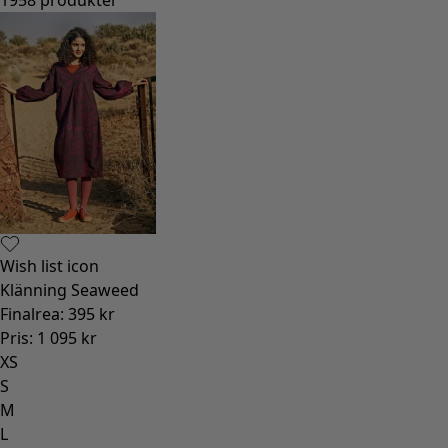
Wish list icon
Klänning Seaweed
Finalrea
:
395 kr
Pris
:
1 095 kr
XS
S
M
L