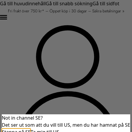
Gå till huvudinnehåll
Gå till snabb sökning
Gå till sidfot
Fri frakt över 750 kr* – Öppet köp i 30 dagar – Säkra betalningar »
Not in channel SE?
Det ser ut som att du vill till US, men du har hamnat på SE