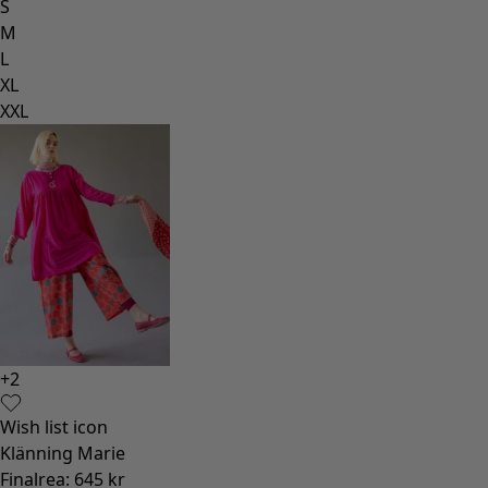
S
M
L
XL
XXL
+
2
Wish list icon
Klänning Marie
Finalrea
:
645 kr