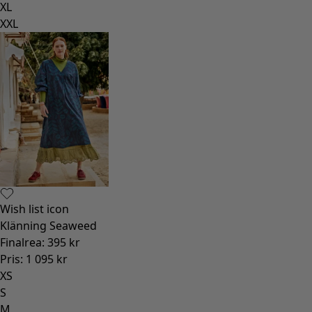
XL
XXL
Wish list icon
Klänning Seaweed
Finalrea
:
395 kr
Pris
:
1 095 kr
XS
S
M