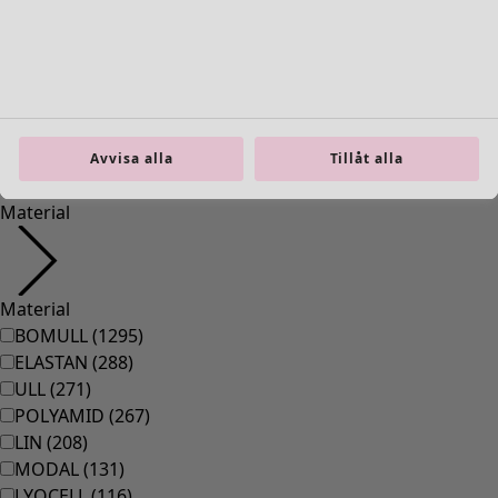
36
(
83
)
37
(
83
)
38
(
83
)
39
(
83
)
40
(
83
)
41
(
83
)
Avvisa alla
Tillåt alla
42
(
83
)
Material
Material
BOMULL
(
1295
)
ELASTAN
(
288
)
ULL
(
271
)
POLYAMID
(
267
)
LIN
(
208
)
MODAL
(
131
)
LYOCELL
(
116
)