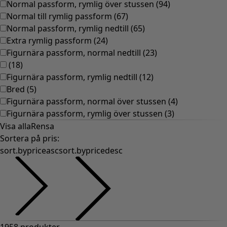
Normal passform, rymlig över stussen
(
94
)
Normal till rymlig passform
(
67
)
Normal passform, rymlig nedtill
(
65
)
Extra rymlig passform
(
24
)
Figurnära passform, normal nedtill
(
23
)
(
18
)
Figurnära passform, rymlig nedtill
(
12
)
Bred
(
5
)
Figurnära passform, normal över stussen
(
4
)
Figurnära passform, rymlig över stussen
(
3
)
Visa alla
Rensa
Sortera på pris
:
sort.bypriceasc
sort.bypricedesc
1958 produkter