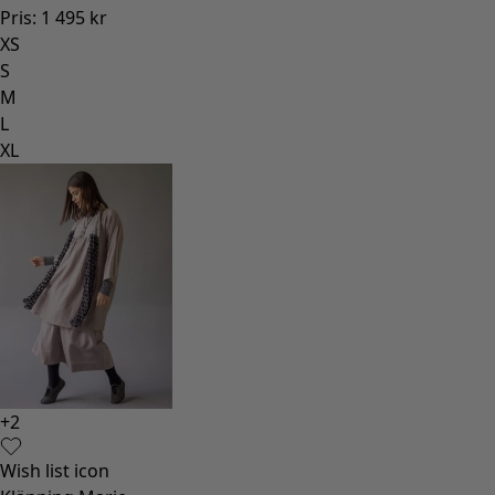
Pris
:
1 495 kr
XS
S
M
L
XL
+
2
Wish list icon