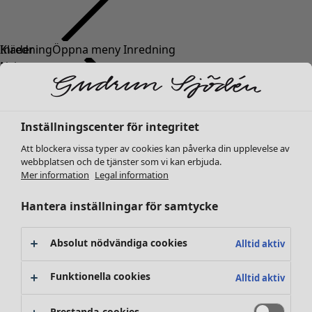
Kläder
Inredning
Öppna meny Inredning
Nyheter
Alla kläder
Klänningar
Tunikor
Inställningscenter för integritet
Toppar
Att blockera vissa typer av cookies kan påverka din upplevelse av
Skjortor & blusar
webbplatsen och de tjänster som vi kan erbjuda.
Koftor
Mer information
Legal information
Stickade tröjor
Inredning
Kampanjer
Öppna meny Kampanjer
Västar
Hantera inställningar för samtycke
Nyheter
Kappor & jackor
All inredning
Byxor
Gardiner
Absolut nödvändiga cookies
Alltid aktiv
Kjolar
Kuddar & kuddfodral
Skor
Mattor
Funktionella cookies
Alltid aktiv
Kimonos
Frotté
Böcker
Prestanda-cookies