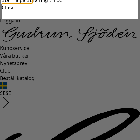
Stanna på SE
Ta mig till US
Close
Logga in
Kundservice
Våra butiker
Nyhetsbrev
Club
Beställ katalog
SE
SE