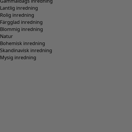
Stickad väst i ekologisk/återvunnen bomull
Wish list icon
Finalrea
:
295 kr