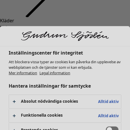
Kläder
Inredning
Öppna meny Inredning
Nyheter
Alla kläder
Klänningar
Tunikor
Inställningscenter för integritet
Toppar
Att blockera vissa typer av cookies kan påverka din upplevelse av
Skjortor & blusar
webbplatsen och de tjänster som vi kan erbjuda.
Koftor
Mer information
Legal information
Stickade tröjor
Inredning
Kampanjer
Öppna meny Kampanjer
Västar
Hantera inställningar för samtycke
Nyheter
Kappor & jackor
All inredning
Byxor
Gardiner
Absolut nödvändiga cookies
Alltid aktiv
Kjolar
Kuddar & kuddfodral
Skor
Mattor
Funktionella cookies
Alltid aktiv
Kimonos
Frotté
Böcker
Prestanda-cookies