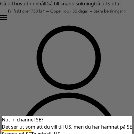
Gå till huvudinnehåll
Gå till snabb sökning
Gå till sidfot
Fri frakt över 750 kr* – Öppet köp i 30 dagar – Säkra betalningar »
Not in channel SE?
Det ser ut som att du vill till US, men du har hamnat på SE