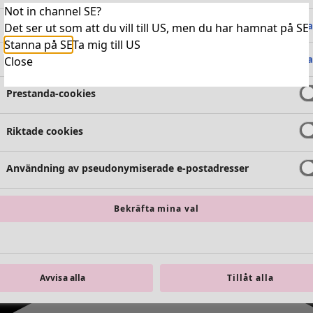
Not in channel SE?
Absolut nödvändiga cookies
Alltid 
Det ser ut som att du vill till US, men du har hamnat på SE
Stanna på SE
Ta mig till US
Funktionella cookies
Alltid 
Close
Prestanda-cookies
Riktade cookies
Användning av pseudonymiserade e-postadresser
Bekräfta mina val
Avvisa alla
Tillåt alla