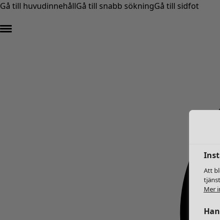
Gå till huvudinnehåll
Gå till snabb sökning
Gå till sidfot
Inst
Att b
tjäns
Mer i
Hant