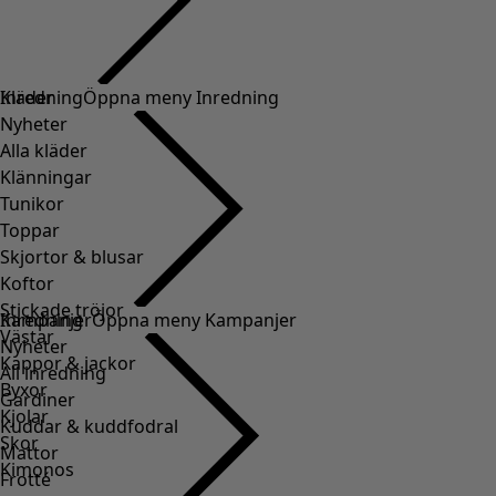
Kläder
Inredning
Öppna meny Inredning
Nyheter
Alla kläder
Klänningar
Tunikor
Toppar
Skjortor & blusar
Koftor
Stickade tröjor
Inredning
Kampanjer
Öppna meny Kampanjer
Västar
Nyheter
Kappor & jackor
All inredning
Byxor
Gardiner
Kjolar
Kuddar & kuddfodral
Skor
Mattor
Kimonos
Frotté