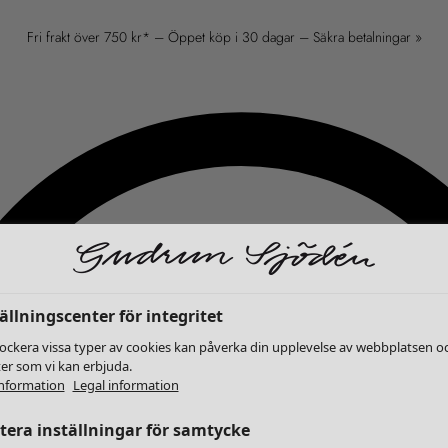
Fri frakt över 750 kr* – Öppet köp i 30 dagar – Säkra betalningar »
ällningscenter för integritet
lockera vissa typer av cookies kan påverka din upplevelse av webbplatsen o
ter som vi kan erbjuda.
nformation
Legal information
era inställningar för samtycke