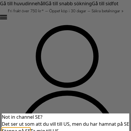
Gå till huvudinnehåll
Gå till snabb sökning
Gå till sidfot
Fri frakt över 750 kr* – Öppet köp i 30 dagar – Säkra betalningar »
Not in channel SE?
Det ser ut som att du vill till US, men du har hamnat på SE