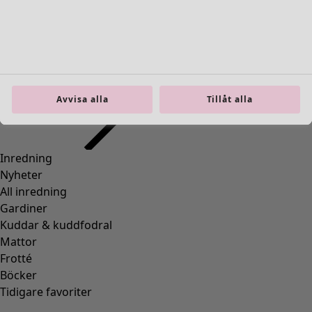
Inredning
Öppna meny Inredning
Avvisa alla
Tillåt alla
Inredning
Nyheter
All inredning
Gardiner
Kuddar & kuddfodral
Mattor
Frotté
Böcker
Tidigare favoriter