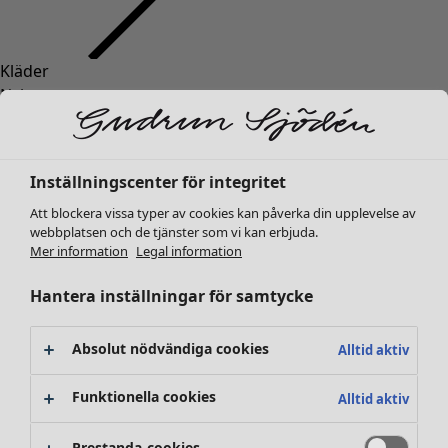
Kläder
Nyheter
Alla kläder
Klänningar
Tunikor
Inställningscenter för integritet
Toppar
Att blockera vissa typer av cookies kan påverka din upplevelse av
Skjortor & blusar
webbplatsen och de tjänster som vi kan erbjuda.
Koftor
Mer information
Legal information
Stickade tröjor
Västar
Hantera inställningar för samtycke
Kappor & jackor
Byxor
Absolut nödvändiga cookies
Alltid aktiv
Kjolar
Skor
Funktionella cookies
Alltid aktiv
Kimonos
Prestanda-cookies