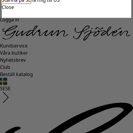
Stanna på SE
Ta mig till US
Close
Logga in
Kundservice
Våra butiker
Nyhetsbrev
Club
Beställ katalog
SE
SE