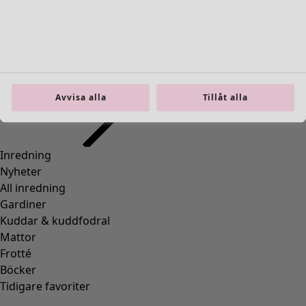
Inredning
Öppna meny Inredning
Avvisa alla
Tillåt alla
Inredning
Nyheter
All inredning
Gardiner
Kuddar & kuddfodral
Mattor
Frotté
Böcker
Tidigare favoriter