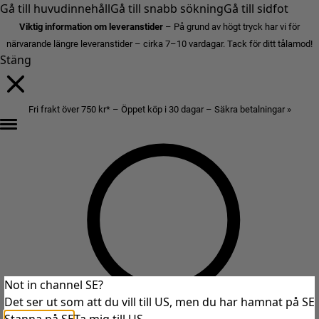
Gå till huvudinnehåll
Gå till snabb sökning
Gå till sidfot
Viktig information om leveranstider
– På grund av högt tryck har vi för
närvarande längre leveranstider – cirka 7–10 vardagar. Tack för ditt tålamod!
Stäng
Fri frakt över 750 kr* – Öppet köp i 30 dagar – Säkra betalningar »
Not in channel SE?
Det ser ut som att du vill till US, men du har hamnat på SE