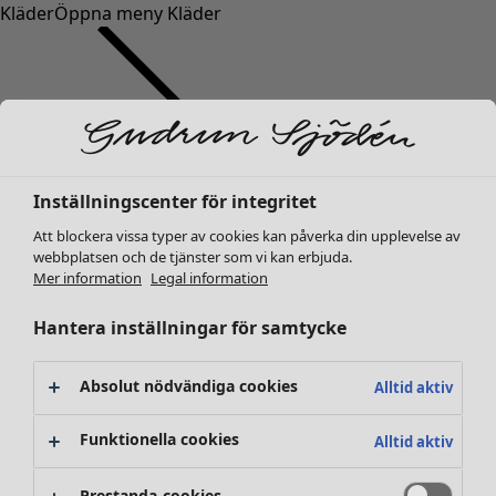
Kläder
Öppna meny Kläder
Inställningscenter för integritet
Kläder
Nyheter
Att blockera vissa typer av cookies kan påverka din upplevelse av
webbplatsen och de tjänster som vi kan erbjuda.
Alla kläder
Mer information
Legal information
Klänningar
Tunikor
Hantera inställningar för samtycke
Toppar
Skjortor & blusar
Absolut nödvändiga cookies
Alltid aktiv
Koftor
Stickade tröjor
Funktionella cookies
Alltid aktiv
Västar
Kappor & jackor
Prestanda-cookies