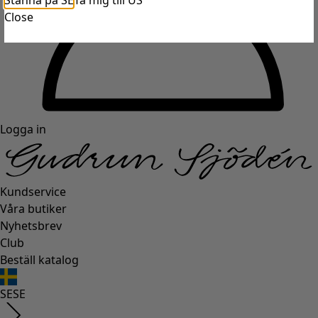
Stanna på SE
Ta mig till US
Close
Logga in
Kundservice
Våra butiker
Nyhetsbrev
Club
Beställ katalog
SE
SE