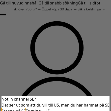
Gå till huvudinnehåll
Gå till snabb sökning
Gå till sidfot
Fri frakt över 750 kr* – Öppet köp i 30 dagar – Säkra betalningar »
Not in channel SE?
Det ser ut som att du vill till US, men du har hamnat på SE