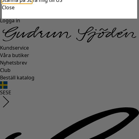
Stanna på SE
Ta mig till US
Close
Logga in
Kundservice
Våra butiker
Nyhetsbrev
Club
Beställ katalog
SE
SE