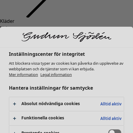
Kläder
Nyheter
Alla kläder
Klänningar
Tunikor
Inställningscenter för integritet
Toppar
Att blockera vissa typer av cookies kan påverka din upplevelse av
Skjortor & blusar
webbplatsen och de tjänster som vi kan erbjuda.
Koftor
Mer information
Legal information
Stickade tröjor
Västar
Hantera inställningar för samtycke
Kappor & jackor
Byxor
Absolut nödvändiga cookies
Alltid aktiv
Kjolar
Skor
Funktionella cookies
Alltid aktiv
Kimonos
Prestanda-cookies