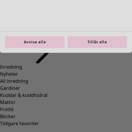
Inredning
Öppna meny Inredning
Avvisa alla
Tillåt alla
Inredning
Nyheter
All inredning
Gardiner
Kuddar & kuddfodral
Mattor
Frotté
Böcker
Tidigare favoriter