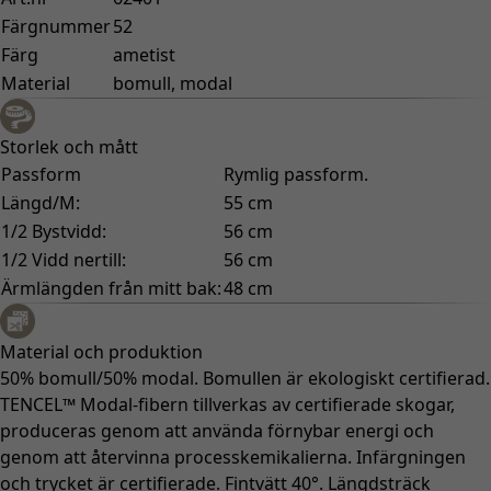
Färgnummer
52
Färg
ametist
Material
bomull, modal
Storlek och mått
Passform
Rymlig passform.
Längd/M:
55 cm
1/2 Bystvidd:
56 cm
1/2 Vidd nertill:
56 cm
Ärmlängden från mitt bak:
48 cm
Material och produktion
50% bomull/50% modal. Bomullen är ekologiskt certifierad.
TENCEL™ Modal-fibern tillverkas av certifierade skogar,
produceras genom att använda förnybar energi och
genom att återvinna processkemikalierna. Infärgningen
och trycket är certifierade. Fintvätt 40°. Längdsträck