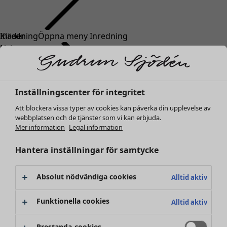
Kläder
Inredning
Öppna meny Inredning
Nyheter
Alla kläder
Klänningar
Tunikor
Inställningscenter för integritet
Toppar
Att blockera vissa typer av cookies kan påverka din upplevelse av
Skjortor & blusar
webbplatsen och de tjänster som vi kan erbjuda.
Koftor
Mer information
Legal information
Stickade tröjor
Inredning
Kampanjer
Öppna meny Kampanjer
Västar
Hantera inställningar för samtycke
Nyheter
Kappor & jackor
All inredning
Byxor
Gardiner
Absolut nödvändiga cookies
Alltid aktiv
Kjolar
Kuddar & kuddfodral
Skor
Mattor
Funktionella cookies
Alltid aktiv
Kimonos
Frotté
Böcker
Prestanda-cookies