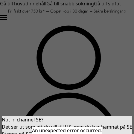
Gå till huvudinnehåll
Gå till snabb sökning
Gå till sidfot
Fri frakt över 750 kr* – Öppet köp i 30 dagar – Säkra betalningar »
Not in channel SE?
Det ser ut som att du vill till US, men du har hamnat på SE
An unexpected error occurred.