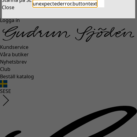
Stanna på SE
Ta mig till US
unexpectederror.buttontext
Close
Logga in
Kundservice
Våra butiker
Nyhetsbrev
Club
Beställ katalog
SE
SE