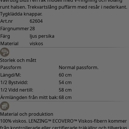
runt halsen. Trekvartslång puffärm med resår i nederkant.
Tygklädda knappar.
Art.nr
62604
Färgnummer
28
Färg
ljus persika
Material
viskos
Storlek och mått
Passform
Normal passform.
Längd/M:
60 cm
1/2 Bystvidd:
54 cm
1/2 Vidd nertill:
58 cm
Ärmlängden från mitt bak:
68 cm
Material och produktion
100% viskos. LENZING™ ECOVERO™ Viskos-fibern kommer
från kontrollerade eller certifierade träkällor och tillverkas