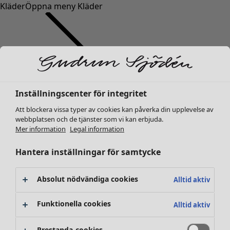
Kläder
Öppna meny Kläder
Inställningscenter för integritet
Kläder
Inredning
Öppna meny Inredning
Nyheter
Att blockera vissa typer av cookies kan påverka din upplevelse av
webbplatsen och de tjänster som vi kan erbjuda.
Alla kläder
Mer information
Legal information
Klänningar
Tunikor
Hantera inställningar för samtycke
Toppar
Skjortor & blusar
Absolut nödvändiga cookies
Alltid aktiv
Koftor
Stickade tröjor
Inredning
Kampanjer
Öppna meny Kampanjer
Funktionella cookies
Alltid aktiv
Västar
Nyheter
Kappor & jackor
All inredning
Prestanda-cookies