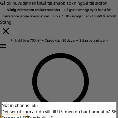
Gå till huvudinnehåll
Gå till snabb sökning
Gå till sidfot
Viktig information om leveranstider
– På grund av högt tryck har vi för
närvarande längre leveranstider – cirka 7–10 vardagar. Tack för ditt tålamod!
Stäng
Fri frakt över 750 kr* – Öppet köp i 30 dagar – Säkra betalningar »
Not in channel SE?
Det ser ut som att du vill till US, men du har hamnat på SE