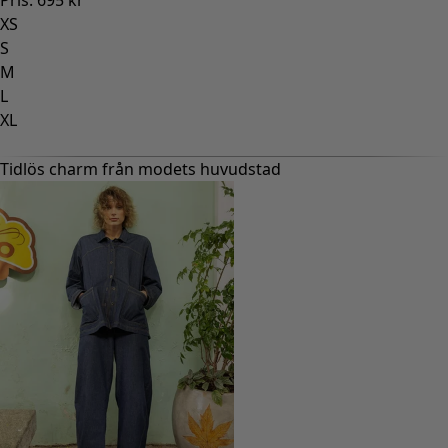
XS
S
M
L
XL
Tidlös charm från modets huvudstad