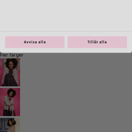
Previous slider image
Next slider image
Current slider image
Gå till 2
Gå till 3
Gå till 4
Gå till 5
Avvisa alla
Tillåt alla
Gå till 6
Fler färger