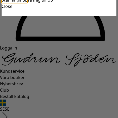
Stanna på SE
Ta mig till US
Close
Logga in
Kundservice
Våra butiker
Nyhetsbrev
Club
Beställ katalog
SE
SE