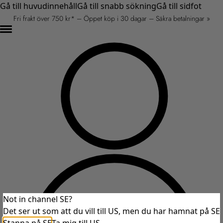
Gå till huvudinnehåll
Gå till snabb sökning
Gå till sidfot
Fri frakt över 750 kr* – Öppet köp i 30 dagar – Säkra betalningar »
Not in channel SE?
Det ser ut som att du vill till US, men du har hamnat på SE