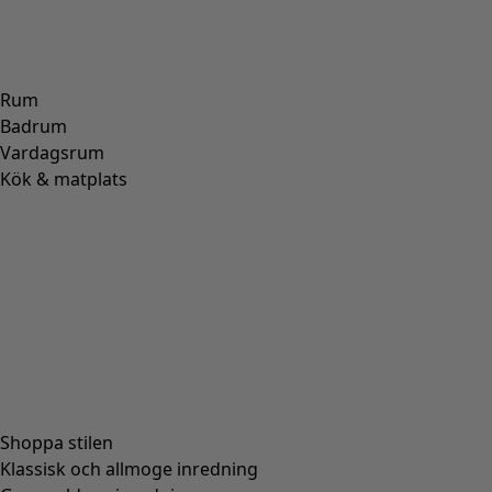
ALPACKA
(
107
)
SKINN
(
57
)
VISKOS
(
53
)
POLYESTER
(
51
)
SIDEN
(
30
)
PAPPER
(
8
)
KERAMIK
(
4
)
HAMPA
(
3
)
RAMI
(
3
)
JUTE
(
2
)
Passform
Passform
Normal passform
(
976
)
Rymlig passform
(
238
)
Figurnära passform
(
154
)