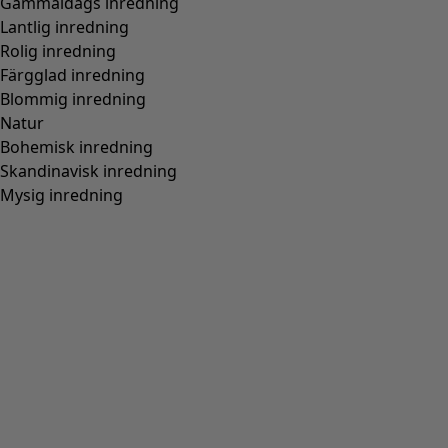
Normal passform, rymlig över stussen
(
94
)
Normal till rymlig passform
(
67
)
Normal passform, rymlig nedtill
(
65
)
Extra rymlig passform
(
24
)
Figurnära passform, normal nedtill
(
23
)
(
18
)
Figurnära passform, rymlig nedtill
(
12
)
Bred
(
5
)
Figurnära passform, normal över stussen
(
4
)
Figurnära passform, rymlig över stussen
(
3
)
Visa alla
Rensa
Sortera på pris
:
sort.bypriceasc
sort.bypricedesc
1958 produkter