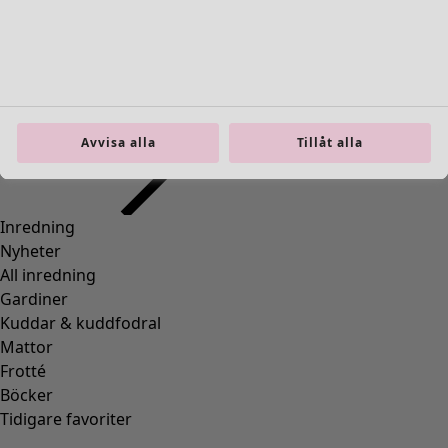
36
(
83
)
37
(
83
)
38
(
83
)
39
(
83
)
40
(
83
)
41
(
83
)
Avvisa alla
Tillåt alla
42
(
83
)
Material
Material
BOMULL
(
1295
)
ELASTAN
(
288
)
ULL
(
271
)
POLYAMID
(
267
)
LIN
(
208
)
MODAL
(
131
)
LYOCELL
(
116
)