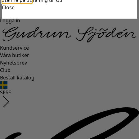
Stanna på SE
Ta mig till US
Close
Logga in
Kundservice
Våra butiker
Nyhetsbrev
Club
Beställ katalog
SE
SE