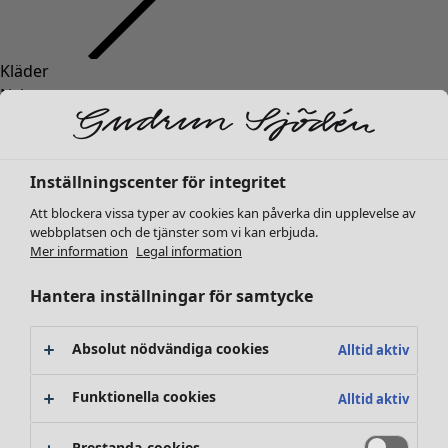
Kläder
Inredning
Öppna meny Inredning
Nyheter
Alla kläder
Klänningar
Tunikor
Inställningscenter för integritet
Toppar
Att blockera vissa typer av cookies kan påverka din upplevelse av
Skjortor & blusar
webbplatsen och de tjänster som vi kan erbjuda.
Koftor
Mer information
Legal information
Stickade tröjor
Inredning
Kampanjer
Öppna meny Kampanjer
Västar
Hantera inställningar för samtycke
Nyheter
Kappor & jackor
All inredning
Byxor
Gardiner
Absolut nödvändiga cookies
Alltid aktiv
Kjolar
Kuddar & kuddfodral
Skor
Mattor
Funktionella cookies
Alltid aktiv
Kimonos
Frotté
Böcker
Prestanda-cookies