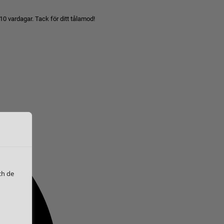
10 vardagar. Tack för ditt tålamod!
ch de