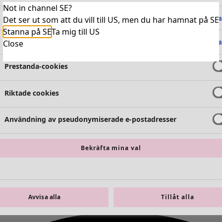
Not in channel SE?
Absolut nödvändiga cookies
Alltid 
Det ser ut som att du vill till US, men du har hamnat på SE
Stanna på SE
Ta mig till US
Funktionella cookies
Alltid 
Close
Prestanda-cookies
Riktade cookies
Användning av pseudonymiserade e-postadresser
Bekräfta mina val
Avvisa alla
Tillåt alla