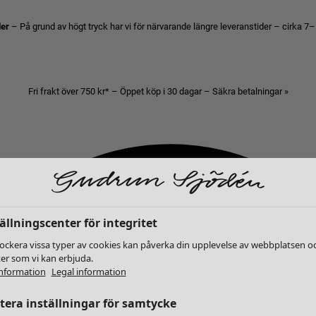
der
– På grund av högt tryck har vi för närvarande längre leveranstider – cirka 7–
Fri frakt över 750 kr* – Öppet köp i 30 dagar – Säkra betalningar »
ällningscenter för integritet
lockera vissa typer av cookies kan påverka din upplevelse av webbplatsen o
ter som vi kan erbjuda.
nformation
Legal information
era inställningar för samtycke