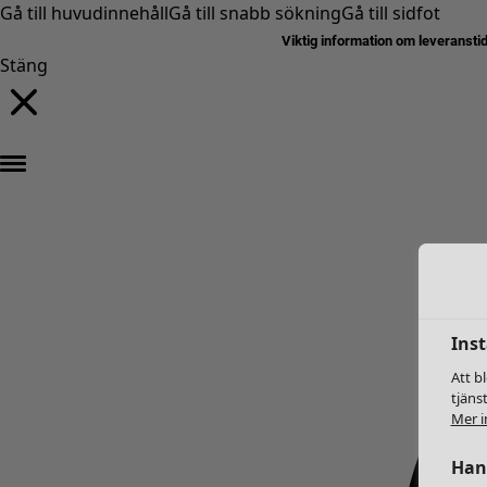
Gå till huvudinnehåll
Gå till snabb sökning
Gå till sidfot
Viktig information om leveransti
Stäng
Inst
Att b
tjäns
Mer i
Hant