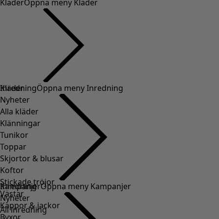
Kläder
Öppna meny Kläder
Kläder
Inredning
Öppna meny Inredning
Nyheter
Alla kläder
Klänningar
Tunikor
Toppar
Skjortor & blusar
Koftor
Stickade tröjor
Inredning
Kampanjer
Öppna meny Kampanjer
Västar
Nyheter
Kappor & jackor
All inredning
Byxor