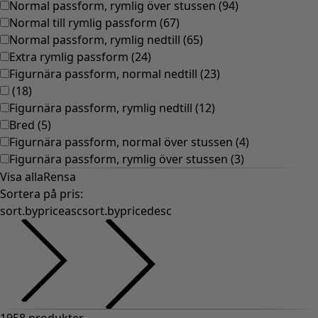
Gammaldags inredning
Lantlig inredning
Rolig inredning
Färgglad inredning
Blommig inredning
Natur
Bohemisk inredning
Skandinavisk inredning
Mysig inredning