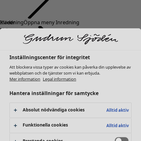
Kläder
Nyheter
Alla kläder
Klänningar
Tunikor
Inställningscenter för integritet
Toppar
Att blockera vissa typer av cookies kan påverka din upplevelse av
Skjortor & blusar
webbplatsen och de tjänster som vi kan erbjuda.
Koftor
Mer information
Legal information
Stickade tröjor
Västar
Hantera inställningar för samtycke
Kappor & jackor
Byxor
Absolut nödvändiga cookies
Alltid aktiv
Kjolar
Skor
Funktionella cookies
Alltid aktiv
Kimonos
Prestanda-cookies