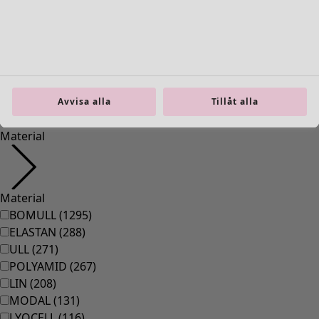
Inredning
Öppna meny Inredning
Avvisa alla
Tillåt alla
Inredning
Nyheter
All inredning
Gardiner
Kuddar & kuddfodral
Mattor
Frotté
Böcker
Tidigare favoriter