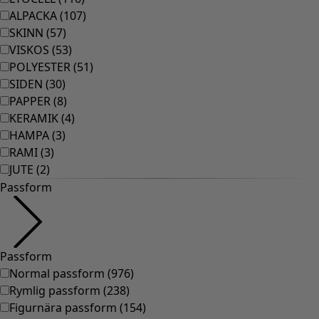
Rum
Badrum
Vardagsrum
Kök & matplats
Shoppa stilen
Klassisk och allmoge inredning