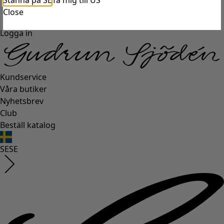
Stanna på SE
Ta mig till US
Close
Logga in
Kundservice
Våra butiker
Nyhetsbrev
Club
Beställ katalog
SE
SE