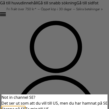
Gå till huvudinnehåll
Gå till snabb sökning
Gå till sidfot
Fri frakt över 750 kr* – Öppet köp i 30 dagar – Säkra betalningar »
Not in channel SE?
Det ser ut som att du vill till US, men du har hamnat på SE