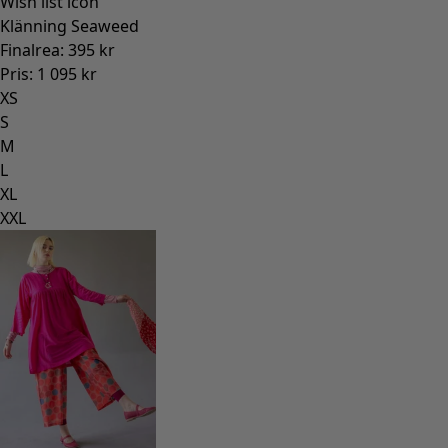
Wish list icon
Klänning Seaweed
Finalrea
:
395 kr
Pris
:
1 095 kr
XS
S
M
L
XL
XXL