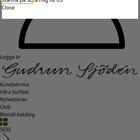
Stanna på SE
Ta mig till US
Close
Logga in
Kundservice
Våra butiker
Nyhetsbrev
Club
Beställ katalog
SE
SE