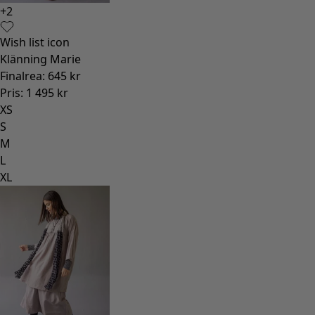
+
2
Wish list icon
Klänning Marie
Finalrea
:
645 kr
Pris
:
1 495 kr
XS
S
M
L
XL