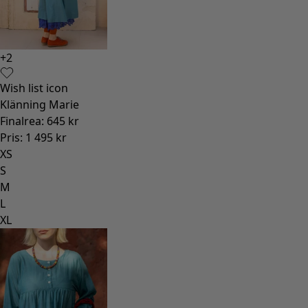
+
2
Wish list icon
Klänning Marie
Finalrea
:
645 kr
Pris
:
1 495 kr
XS
S
M
L
XL