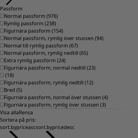
Passform
Normal passform
(
976
)
Rymlig passform
(
238
)
Figurnära passform
(
154
)
Normal passform, rymlig över stussen
(
94
)
Normal till rymlig passform
(
67
)
Normal passform, rymlig nedtill
(
65
)
Extra rymlig passform
(
24
)
Figurnära passform, normal nedtill
(
23
)
(
18
)
Figurnära passform, rymlig nedtill
(
12
)
Bred
(
5
)
Figurnära passform, normal över stussen
(
4
)
Figurnära passform, rymlig över stussen
(
3
)
Visa alla
Rensa
Sortera på pris
:
sort.bypriceasc
sort.bypricedesc