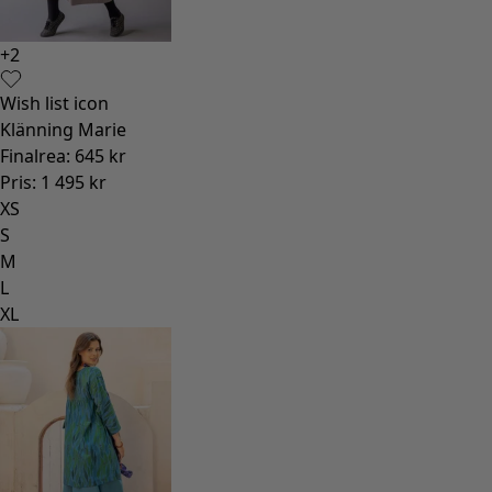
+
2
Wish list icon
Klänning Marie
Finalrea
:
645 kr
Pris
:
1 495 kr
XS
S
M
L
XL