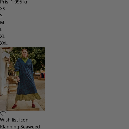
Pris
:
1 095 kr
XS
S
M
L
XL
XXL
Wish list icon
Klänning Seaweed