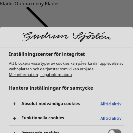
Kläder
Öppna meny Kläder
Inställningscenter för integritet
Kläder
Inredning
Öppna meny Inredning
Nyheter
Att blockera vissa typer av cookies kan påverka din upplevelse av
webbplatsen och de tjänster som vi kan erbjuda.
Alla kläder
Mer information
Legal information
Klänningar
Tunikor
Hantera inställningar för samtycke
Toppar
Skjortor & blusar
Absolut nödvändiga cookies
Alltid aktiv
Koftor
Stickade tröjor
Inredning
Kampanjer
Öppna meny Kampanjer
Funktionella cookies
Alltid aktiv
Västar
Nyheter
Kappor & jackor
All inredning
Prestanda-cookies