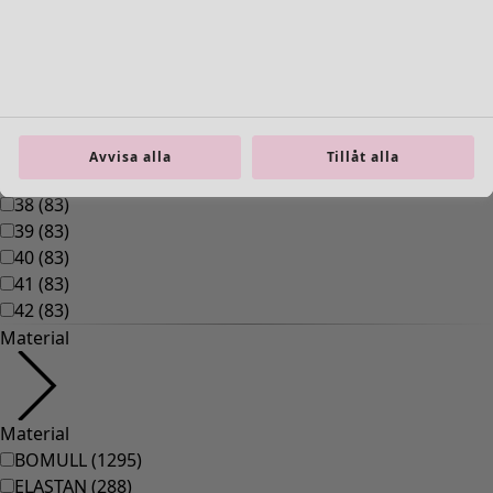
00008
(
109
)
00010
(
109
)
00011
(
8
)
00012
(
109
)
00014
(
55
)
36
(
83
)
Avvisa alla
Tillåt alla
37
(
83
)
38
(
83
)
39
(
83
)
40
(
83
)
41
(
83
)
42
(
83
)
Material
Material
BOMULL
(
1295
)
ELASTAN
(
288
)