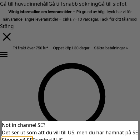
Gå till huvudinnehåll
Gå till snabb sökning
Gå till sidfot
Viktig information om leveranstider
– På grund av högt tryck har vi för
närvarande längre leveranstider – cirka 7–10 vardagar. Tack för ditt tålamod!
Stäng
Fri frakt över 750 kr* – Öppet köp i 30 dagar – Säkra betalningar »
Not in channel SE?
Det ser ut som att du vill till US, men du har hamnat på SE