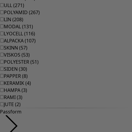
ULL
(
271
)
POLYAMID
(
267
)
LIN
(
208
)
MODAL
(
131
)
LYOCELL
(
116
)
ALPACKA
(
107
)
SKINN
(
57
)
VISKOS
(
53
)
POLYESTER
(
51
)
SIDEN
(
30
)
PAPPER
(
8
)
KERAMIK
(
4
)
HAMPA
(
3
)
RAMI
(
3
)
JUTE
(
2
)
Passform